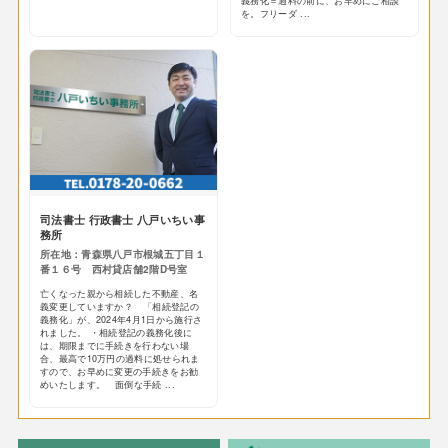
義務化＝過料の前に、お早めにご相談
を。フリーダ ...
司法書士 行政書士 八戸いちい事
務所
所在地：青森県八戸市根城五丁目１
番１６号 西村貸店舗2階D号室
亡くなった親から相続した不動産、名
義変更していますか？ 「相続登記の
義務化」が、2024年4月1日から施行さ
れました。 ・相続登記の義務化後に
は、期限までに手続きを行わない場
合、最高で10万円の過料に処せられま
すので、お早めに変更の手続きをお勧
めいたします。 面倒な手続 ...