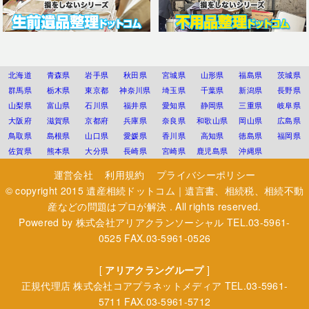
北海道
青森県
岩手県
秋田県
宮城県
山形県
福島県
茨城県
群馬県
栃木県
東京都
神奈川県
埼玉県
千葉県
新潟県
長野県
山梨県
富山県
石川県
福井県
愛知県
静岡県
三重県
岐阜県
大阪府
滋賀県
京都府
兵庫県
奈良県
和歌山県
岡山県
広島県
鳥取県
島根県
山口県
愛媛県
香川県
高知県
徳島県
福岡県
佐賀県
熊本県
大分県
長崎県
宮崎県
鹿児島県
沖縄県
運営会社
利用規約
プライバシーポリシー
© copyright 2015
遺産相続ドットコム｜遺言書、相続税、相続不動
産などの問題はプロが解決
. All rights reserved.
Powered by
株式会社アリアクランソーシャル
TEL.03-5961-
0525 FAX.03-5961-0526
[
アリアクラングループ
]
正規代理店
株式会社コアプラネットメディア
TEL.03-5961-
5711 FAX.03-5961-5712