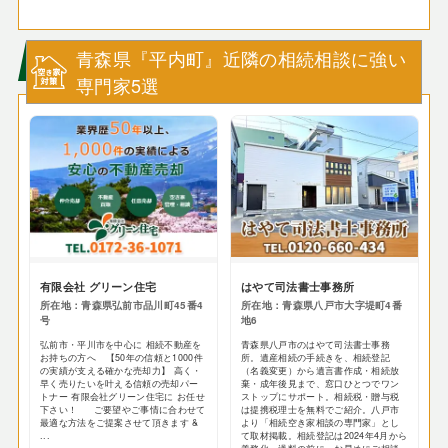
青森県『平内町』近隣の相続相談に強い
専門家5選
有限会社 グリーン住宅
はやて司法書士事務所
所在地：青森県弘前市品川町45番4
所在地：青森県八戸市大字堤町4番
号
地6
弘前市・平川市を中心に 相続不動産を
青森県八戸市のはやて司法書士事務
お持ちの方へ 【50年の信頼と1000件
所。遺産相続の手続きを、相続登記
の実績が支える確かな売却力】 高く・
（名義変更）から遺言書作成・相続放
早く売りたいを叶える信頼の売却パー
棄・成年後見まで、窓口ひとつでワン
トナー 有限会社グリーン住宅に お任せ
ストップにサポート。相続税・贈与税
下さい！ ご要望やご事情に合わせて
は提携税理士を無料でご紹介。八戸市
最適な方法をご提案させて頂きます &
より「相続空き家相談の専門家」とし
...
て取材掲載。相続登記は2024年4月から