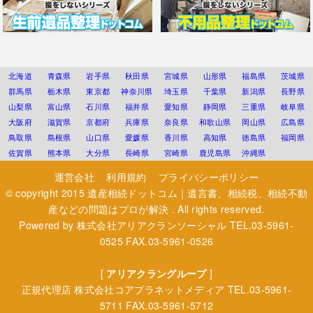
北海道
青森県
岩手県
秋田県
宮城県
山形県
福島県
茨城県
群馬県
栃木県
東京都
神奈川県
埼玉県
千葉県
新潟県
長野県
山梨県
富山県
石川県
福井県
愛知県
静岡県
三重県
岐阜県
大阪府
滋賀県
京都府
兵庫県
奈良県
和歌山県
岡山県
広島県
鳥取県
島根県
山口県
愛媛県
香川県
高知県
徳島県
福岡県
佐賀県
熊本県
大分県
長崎県
宮崎県
鹿児島県
沖縄県
運営会社
利用規約
プライバシーポリシー
© copyright 2015
遺産相続ドットコム｜遺言書、相続税、相続不動
産などの問題はプロが解決
. All rights reserved.
Powered by
株式会社アリアクランソーシャル
TEL.03-5961-
0525 FAX.03-5961-0526
[
アリアクラングループ
]
正規代理店
株式会社コアプラネットメディア
TEL.03-5961-
5711 FAX.03-5961-5712