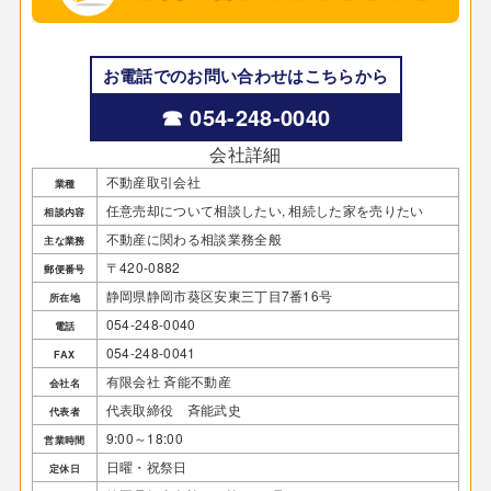
お電話でのお問い合わせはこちらから
☎ 054-248-0040
会社詳細
不動産取引会社
業種
任意売却について相談したい, 相続した家を売りたい
相談内容
不動産に関わる相談業務全般
主な業務
〒420-0882
郵便番号
静岡県静岡市葵区安東三丁目7番16号
所在地
054-248-0040
電話
054-248-0041
FAX
有限会社 斉能不動産
会社名
代表取締役 斉能武史
代表者
9:00～18:00
営業時間
日曜・祝祭日
定休日