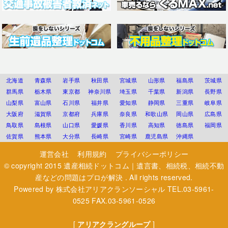
北海道
青森県
岩手県
秋田県
宮城県
山形県
福島県
茨城県
群馬県
栃木県
東京都
神奈川県
埼玉県
千葉県
新潟県
長野県
山梨県
富山県
石川県
福井県
愛知県
静岡県
三重県
岐阜県
大阪府
滋賀県
京都府
兵庫県
奈良県
和歌山県
岡山県
広島県
鳥取県
島根県
山口県
愛媛県
香川県
高知県
徳島県
福岡県
佐賀県
熊本県
大分県
長崎県
宮崎県
鹿児島県
沖縄県
運営会社
利用規約
プライバシーポリシー
© copyright 2015
遺産相続ドットコム｜遺言書、相続税、相続不動
産などの問題はプロが解決
. All rights reserved.
Powered by
株式会社アリアクランソーシャル
TEL.03-5961-
0525 FAX.03-5961-0526
[
アリアクラングループ
]