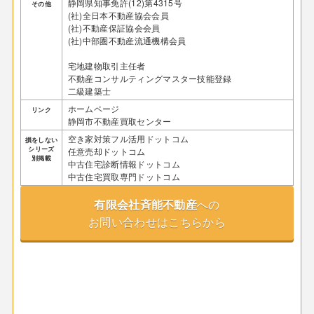
静岡県知事免許(12)第4315号
その他
(社)全日本不動産協会会員
(社)不動産保証協会会員
(社)中部圏不動産流通機構会員
宅地建物取引主任者
不動産コンサルティングマスター技能登録
二級建築士
ホームページ
リンク
静岡市不動産買取センター
空き家対策フル活用ドットコム
損をしない
シリーズ
任意売却ドットコム
別掲載
中古住宅診断情報ドットコム
中古住宅買取専門ドットコム
有限会社斉能不動産
への
お問い合わせはこちらから