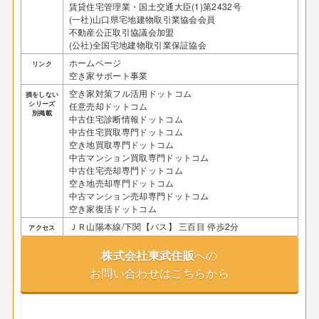
賃貸住宅管理業・国土交通大臣(1)第2432号
(一社)山口県宅地建物取引業協会会員
不動産公正取引協議会加盟
(公社)全国宅地建物取引業保証協会
ホームページ
リンク
空き家サポート事業
空き家対策フル活用ドットコム
損をしない
シリーズ
任意売却ドットコム
別掲載
中古住宅診断情報ドットコム
中古住宅買取専門ドットコム
空き地買取専門ドットコム
中古マンション買取専門ドットコム
中古住宅売却専門ドットコム
空き地売却専門ドットコム
中古マンション売却専門ドットコム
空き家復活ドットコム
ＪＲ山陽本線/下関【バス】 三百目 停歩2分
アクセス
株式会社東武住販
への
お問い合わせはこちらから