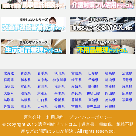
北海道
青森県
岩手県
秋田県
宮城県
山形県
福島県
茨城県
群馬県
栃木県
東京都
神奈川県
埼玉県
千葉県
新潟県
長野県
山梨県
富山県
石川県
福井県
愛知県
静岡県
三重県
岐阜県
大阪府
滋賀県
京都府
兵庫県
奈良県
和歌山県
岡山県
広島県
鳥取県
島根県
山口県
愛媛県
香川県
高知県
徳島県
福岡県
佐賀県
熊本県
大分県
長崎県
宮崎県
鹿児島県
沖縄県
運営会社
利用規約
プライバシーポリシー
© copyright 2015
遺産相続ドットコム｜遺言書、相続税、相続不動
産などの問題はプロが解決
. All rights reserved.