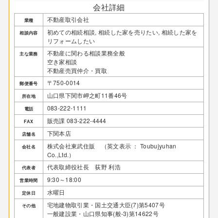
会社詳細
不動産取引会社
業種
初めての相続相談, 相続した家を売りたい, 相続した家を
相談内容
リフォームしたい
不動産に関わる相談業務全般
主な業務
空き家相談
不動産売買仲介・買取
〒750-0014
郵便番号
山口県下関市岬之町11番46号
所在地
083-222-1111
電話
販売課 083-222-4444
FAX
下関本店
店舗名
株式会社東武住販 （英文表示 ： Toubujyuhan
会社名
Co.,Ltd.）
代表取締役社長 荻野 利浩
代表者
9:30～18:00
営業時間
水曜日
定休日
宅地建物取引業・国土交通大臣(7)第5407号
その他
一般建設業・山口県知事(般-3)第14622号