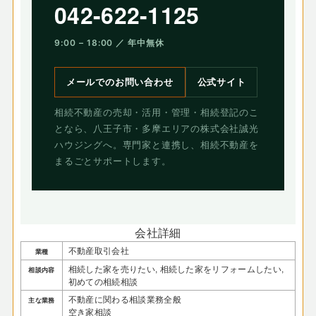
042-622-1125
9:00 – 18:00 ／ 年中無休
メールでのお問い合わせ
公式サイト
相続不動産の売却・活用・管理・相続登記のこ
となら、八王子市・多摩エリアの株式会社誠光
ハウジングへ。専門家と連携し、相続不動産を
まるごとサポートします。
会社詳細
不動産取引会社
業種
相続した家を売りたい, 相続した家をリフォームしたい,
相談内容
初めての相続相談
不動産に関わる相談業務全般
主な業務
空き家相談