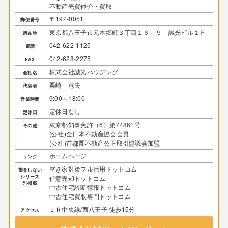
不動産売買仲介・買取
〒192-0051
郵便番号
東京都八王子市元本郷町３丁目１６－９ 誠光ビル１Ｆ
所在地
042-622-1125
電話
042-628-2275
FAX
株式会社誠光ハウジング
会社名
栗崎 竜夫
代表者
9:00～18:00
営業時間
定休日なし
定休日
東京都知事免許（6）第74861号
その他
(公社)全日本不動産協会会員
(公社)首都圏不動産公正取引協議会加盟
ホームページ
リンク
空き家対策フル活用ドットコム
損をしない
シリーズ
任意売却ドットコム
別掲載
中古住宅診断情報ドットコム
中古住宅買取専門ドットコム
ＪＲ中央線/西八王子 徒歩15分
アクセス