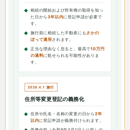
相続の開始および所有権の取得を知っ
た日から
3年以内
に登記申請が必要で
す。
施行前に相続した不動産にも
さかの
ぼって適用
されます。
正当な理由なく怠ると、最高で
10万円
の過料
に処せられる可能性がありま
す。
2026.4.1 施行
住所等変更登記の義務化
住所や氏名・名称の変更の日から
2年
以内
に登記申請が義務付けられます。
義務化前（令和8年4月1日より前）の