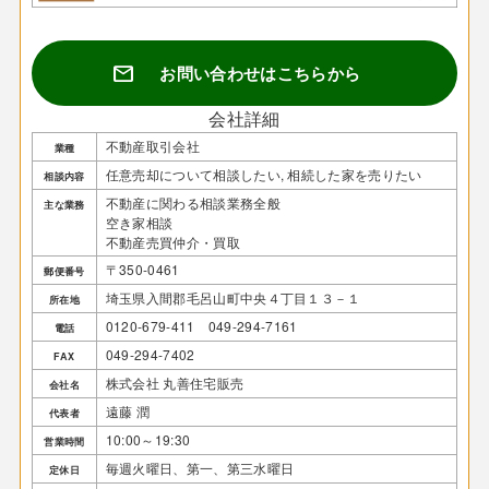
mail
お問い合わせはこちらから
会社詳細
不動産取引会社
業種
任意売却について相談したい, 相続した家を売りたい
相談内容
不動産に関わる相談業務全般
主な業務
空き家相談
不動産売買仲介・買取
〒350-0461
郵便番号
埼玉県入間郡毛呂山町中央４丁目１３－１
所在地
0120-679-411 049-294-7161
電話
049-294-7402
FAX
株式会社 丸善住宅販売
会社名
遠藤 潤
代表者
10:00～19:30
営業時間
毎週火曜日、第一、第三水曜日
定休日