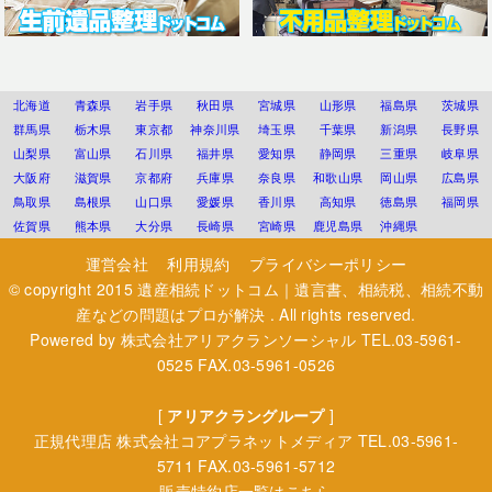
北海道
青森県
岩手県
秋田県
宮城県
山形県
福島県
茨城県
群馬県
栃木県
東京都
神奈川県
埼玉県
千葉県
新潟県
長野県
山梨県
富山県
石川県
福井県
愛知県
静岡県
三重県
岐阜県
大阪府
滋賀県
京都府
兵庫県
奈良県
和歌山県
岡山県
広島県
鳥取県
島根県
山口県
愛媛県
香川県
高知県
徳島県
福岡県
佐賀県
熊本県
大分県
長崎県
宮崎県
鹿児島県
沖縄県
運営会社
利用規約
プライバシーポリシー
© copyright 2015
遺産相続ドットコム｜遺言書、相続税、相続不動
産などの問題はプロが解決
. All rights reserved.
Powered by
株式会社アリアクランソーシャル
TEL.03-5961-
0525 FAX.03-5961-0526
[
アリアクラングループ
]
正規代理店
株式会社コアプラネットメディア
TEL.03-5961-
5711 FAX.03-5961-5712
販売特約店一覧はこちら