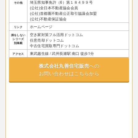
埼玉県知事免許（6）第１８４９９号
その他
(公社)全日本不動産協会会員
(公社)首都圏不動産公正取引協議会加盟
(公社)不動産保証協会
ホームページ
リンク
空き家対策フル活用ドットコム
損をしない
シリーズ
任意売却ドットコム
別掲載
中古住宅買取専門ドットコム
東武越生線 / 武州長瀬駅 南口 徒歩1分
アクセス
株式会社丸善住宅販売
への
お問い合わせはこちらから