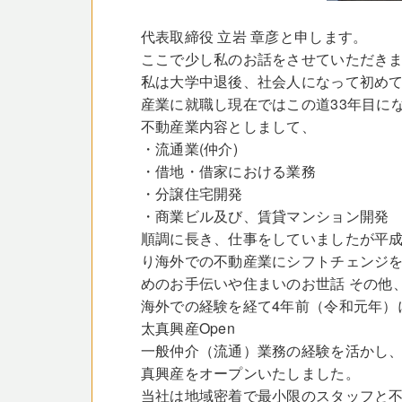
代表取締役 立岩 章彦と申します。
ここで少し私のお話をさせていただき
私は大学中退後、社会人になって初めて
産業に就職し現在ではこの道33年目に
不動産業内容としまして、
・流通業(仲介)
・借地・借家における業務
・分譲住宅開発
・商業ビル及び、賃貸マンション開発
順調に長き、仕事をしていましたが平成
り海外での不動産業にシフトチェンジを
めのお手伝いや住まいのお世話 その他
海外での経験を経て4年前（令和元年）
太真興産Open
一般仲介（流通）業務の経験を活かし、
真興産をオープンいたしました。
当社は地域密着で最小限のスタッフと不