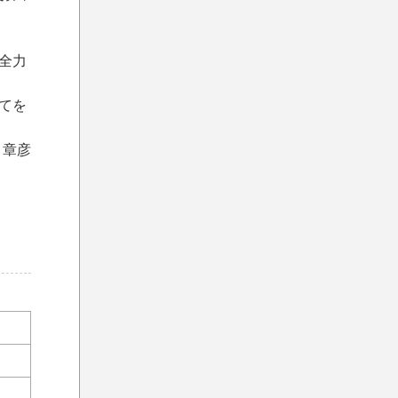
全力
てを
 章彦