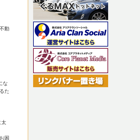
不動
にな
るた
に太
お困