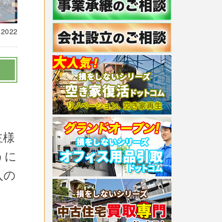
載
2022
主様
うに
入の