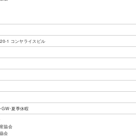
20-1 コンヤライスビル
･GW･夏季休暇
号
産協会
協会