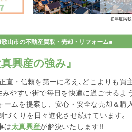
初年度掲
和歌山市の不動産買取・売却・リフォーム■
太真興産の強み』
､正直・信頼を第一に考え､どこよりも買
住みやすい街で毎日を快適に過ごせるよ
ォームを提案し、安心・安全な売却＆購
制づくりを日々進化させ続けています｡
事は
が解決いたします!!
太真興産