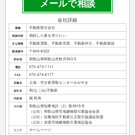
メールで相談
会社詳細
不動産取引会社
業種
相続した家を売りたい
相談内容
不動産買取、不動産売買、不動産仲介、不動産相談
主な業務
〒640-8322
郵便番号
和歌山県和歌山市秋月563-5
所在地
073-473-1111
電話
073-474-6177
FAX
土地・空き家買取センターわかやま
店舗名
和(なごみ)不動産
会社名
南 和寿
代表者
和歌山県知事免許（2）第3915号
その他
（公社）和歌山県宅地建物取引業協会会員
（公社）近畿地区不動産公正取引協議会加盟
（公社）全国宅地建物取引業保証協会
ホームページ
リンク