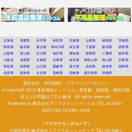
北海道
青森県
岩手県
秋田県
宮城県
山形県
福島県
茨城県
群馬県
栃木県
東京都
神奈川県
埼玉県
千葉県
新潟県
長野県
山梨県
富山県
石川県
福井県
愛知県
静岡県
三重県
岐阜県
大阪府
滋賀県
京都府
兵庫県
奈良県
和歌山県
岡山県
広島県
鳥取県
島根県
山口県
愛媛県
香川県
高知県
徳島県
福岡県
佐賀県
熊本県
大分県
長崎県
宮崎県
鹿児島県
沖縄県
運営会社
利用規約
プライバシーポリシー
© copyright 2015
遺産相続ドットコム｜遺言書、相続税、相続不動
産などの問題はプロが解決
. All rights reserved.
Powered by
株式会社アリアクランソーシャル
TEL.03-5961-
0525 FAX.03-5961-0526
[
アリアクラングループ
]
正規代理店
株式会社コアプラネットメディア
TEL.03-5961-