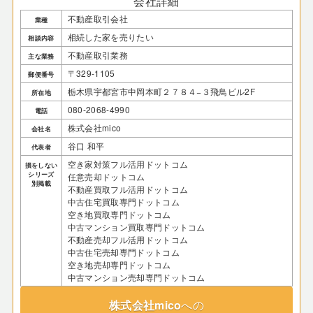
会社詳細
不動産取引会社
業種
相続した家を売りたい
相談内容
不動産取引業務
主な業務
〒329-1105
郵便番号
栃木県宇都宮市中岡本町２７８４−３飛鳥ビル2F
所在地
080-2068-4990
電話
株式会社mico
会社名
谷口 和平
代表者
空き家対策フル活用ドットコム
損をしない
シリーズ
任意売却ドットコム
別掲載
不動産買取フル活用ドットコム
中古住宅買取専門ドットコム
空き地買取専門ドットコム
中古マンション買取専門ドットコム
不動産売却フル活用ドットコム
中古住宅売却専門ドットコム
空き地売却専門ドットコム
中古マンション売却専門ドットコム
株式会社mico
への