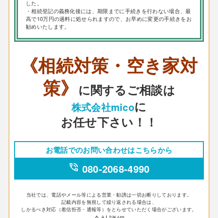
した。
・相続登記の義務化後には、期限までに手続きを行わない場合、最
高で10万円の過料に処せられますので、お早めに変更の手続きをお
勧めいたします。
《相続対策・空き家対
策》
に関するご相談は
に
株式会社mico
お任せ下さい！！
お電話でのお問い合わせはこちらから
phone_in_talk
080-2068-4990
当社では、電話やメール等による営業・勧誘は一切お断りしております。
記載内容を無視して繰り返される場合は、
しかるべき対応（着信拒否・通報等）をとらせていただく場合がございます。