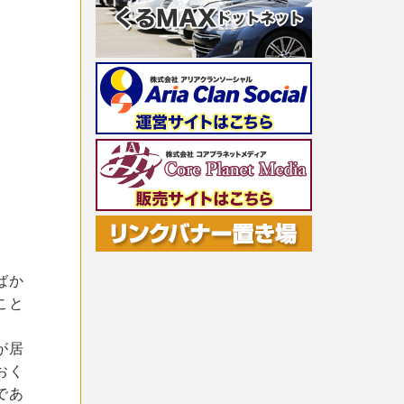
ばか
こと
が居
おく
であ