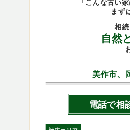
「こんな古い家
まず
相続
自然
美作市、
電話で相