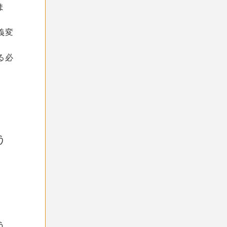
ま
義変
る必
う
う。