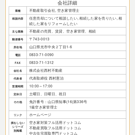
会社詳細
不動産取引会社, 空き家管理士
業種
任意売却について相談したい, 相続した家を売りたい, 相
相談内容
続した家をリフォームしたい
不動産の売買、賃貸、空き家管理、相続
主な業務
〒743-0013
郵便番号
山口県光市中央２丁目1-6
所在地
0833-71-0090
電話
0833-71-1312
FAX
株式会社西村不動産
会社名
代表取締役 西村憲治
代表者
10:00～17:00
営業時間
土曜日、日曜日、祝日
定休日
免許番号：山口県知事(16)第336号
その他
1級空き家管理士
ホームページ
リンク
空き家対策フル活用ドットコム
損をしない
シリーズ
不動産買取フル活用ドットコム
別掲載
中古住宅買取専門ドットコム