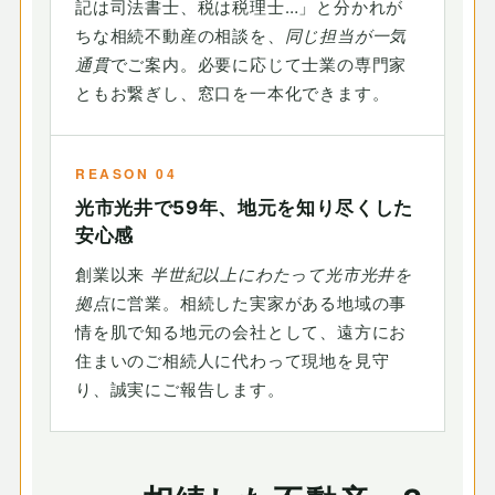
記は司法書士、税は税理士…」と分かれが
ちな相続不動産の相談を、
同じ担当が一気
通貫
でご案内。必要に応じて士業の専門家
ともお繋ぎし、窓口を一本化できます。
REASON 04
光市光井で59年、地元を知り尽くした
安心感
創業以来
半世紀以上にわたって光市光井を
拠点
に営業。相続した実家がある地域の事
情を肌で知る地元の会社として、遠方にお
住まいのご相続人に代わって現地を見守
り、誠実にご報告します。