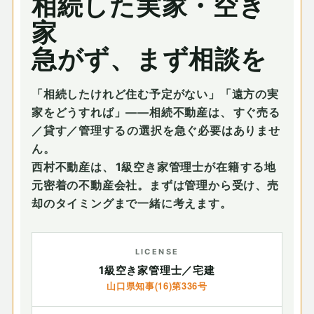
相続した実家・空き
家
急がず、まず相談を
「相続したけれど住む予定がない」「遠方の実
家をどうすれば」——相続不動産は、
すぐ売る
／貸す／管理する
の選択を急ぐ必要はありませ
ん。
西村不動産は、
1級空き家管理士が在籍
する地
元密着の不動産会社。まずは管理から受け、売
却のタイミングまで一緒に考えます。
LICENSE
1級空き家管理士／宅建
山口県知事(16)第336号