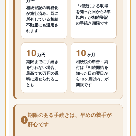
月〜
「相続による取得
相続登記の義務化
を知った日から3年
が施行済み。既に
以内」が相続登記
所有している相続
の手続き期限です
不動産にも適用さ
れます
10
10
万円
ヶ月
期限までに手続き
相続税の申告・納
を行わない場合、
付は「相続開始を
最高で10万円の過
知った日の翌日か
料に処せられるこ
ら10ヶ月以内」が
とも
期限です
期限のある手続きは、早めの着手が
肝心です