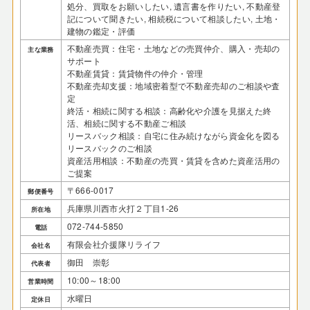
処分、買取をお願いしたい, 遺言書を作りたい, 不動産登
記について聞きたい, 相続税について相談したい, 土地・
建物の鑑定・評価
不動産売買：住宅・土地などの売買仲介、購入・売却の
主な業務
サポート
不動産賃貸：賃貸物件の仲介・管理
不動産売却支援：地域密着型で不動産売却のご相談や査
定
終活・相続に関する相談：高齢化や介護を見据えた終
活、相続に関する不動産ご相談
リースバック相談：自宅に住み続けながら資金化を図る
リースバックのご相談
資産活用相談：不動産の売買・賃貸を含めた資産活用の
ご提案
〒666-0017
郵便番号
兵庫県川西市火打２丁目1-26
所在地
072-744-5850
電話
有限会社介援隊リライフ
会社名
御田 崇彰
代表者
10:00～18:00
営業時間
水曜日
定休日