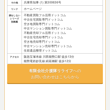
兵庫県知事 (1) 第300636号
その他
ホームページ
リンク
不動産買取フル活用ドットコム
損をしない
シリーズ
中古住宅買取専門ドットコム
別掲載
空き地買取専門ドットコム
中古マンション買取専門ドットコム
不動産売却フル活用ドットコム
中古住宅売却専門ドットコム
空き地売却専門ドットコム
中古マンション売却専門ドットコム
生前遺品整理ドットコム
阪急宝塚本線 川西能勢口駅 徒歩13分
アクセス
能勢電鉄妙見線 絹延橋駅 徒歩12分
有限会社介援隊リライフ
への
お問い合わせはこちらから