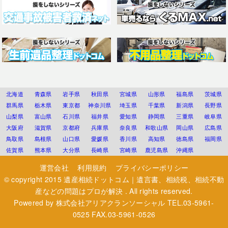
北海道
青森県
岩手県
秋田県
宮城県
山形県
福島県
茨城県
群馬県
栃木県
東京都
神奈川県
埼玉県
千葉県
新潟県
長野県
山梨県
富山県
石川県
福井県
愛知県
静岡県
三重県
岐阜県
大阪府
滋賀県
京都府
兵庫県
奈良県
和歌山県
岡山県
広島県
鳥取県
島根県
山口県
愛媛県
香川県
高知県
徳島県
福岡県
佐賀県
熊本県
大分県
長崎県
宮崎県
鹿児島県
沖縄県
運営会社
利用規約
プライバシーポリシー
© copyright 2015
遺産相続ドットコム｜遺言書、相続税、相続不動
産などの問題はプロが解決
. All rights reserved.
Powered by
株式会社アリアクランソーシャル
TEL.03-5961-
0525 FAX.03-5961-0526