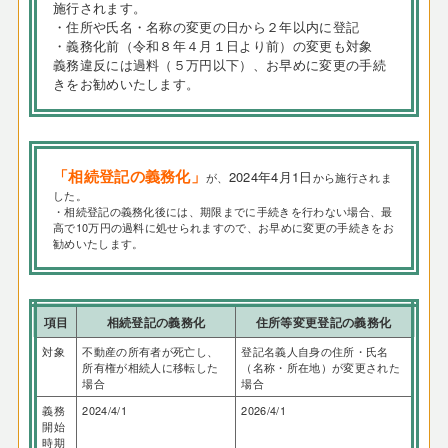
施行されます。
・住所や氏名・名称の変更の日から２年以内に登記
・義務化前（令和８年４月１日より前）の変更も対象
義務違反には過料（５万円以下）、お早めに変更の手続
きをお勧めいたします。
「相続登記の義務化」
2024年4月1日
が、
から施行されま
した。
・相続登記の義務化後には、期限までに手続きを行わない場合、最
高で10万円の過料に処せられますので、お早めに変更の手続きをお
勧めいたします。
項目
相続登記の義務化
住所等変更登記の義務化
対象
不動産の所有者が死亡し、
登記名義人自身の住所・氏名
所有権が相続人に移転した
（名称・所在地）が変更された
場合
場合
義務
2024/4/1
2026/4/1
開始
時期