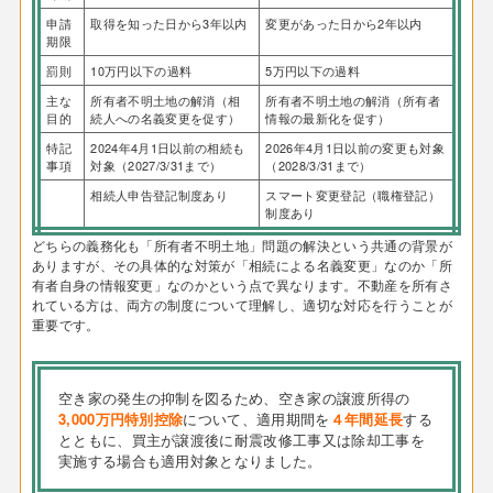
申請
取得を知った日から3年以内
変更があった日から2年以内
期限
罰則
10万円以下の過料
5万円以下の過料
主な
所有者不明土地の解消（相
所有者不明土地の解消（所有者
目的
続人への名義変更を促す）
情報の最新化を促す）
特記
2024年4月1日以前の相続も
2026年4月1日以前の変更も対象
事項
対象（2027/3/31まで）
（2028/3/31まで）
相続人申告登記制度あり
スマート変更登記（職権登記）
制度あり
どちらの義務化も「所有者不明土地」問題の解決という共通の背景が
ありますが、その具体的な対策が「相続による名義変更」なのか「所
有者自身の情報変更」なのかという点で異なります。不動産を所有さ
れている方は、両方の制度について理解し、適切な対応を行うことが
重要です。
空き家の発生の抑制を図るため、空き家の譲渡所得の
3,000万円特別控除
について、適用期間を
４年間延長
する
とともに、買主が譲渡後に耐震改修工事又は除却工事を
実施する場合も適用対象となりました。