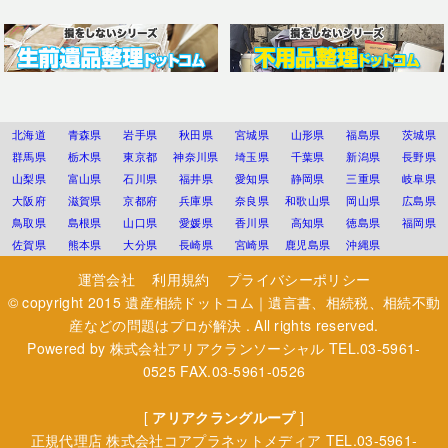
北海道
青森県
岩手県
秋田県
宮城県
山形県
福島県
茨城県
群馬県
栃木県
東京都
神奈川県
埼玉県
千葉県
新潟県
長野県
山梨県
富山県
石川県
福井県
愛知県
静岡県
三重県
岐阜県
大阪府
滋賀県
京都府
兵庫県
奈良県
和歌山県
岡山県
広島県
鳥取県
島根県
山口県
愛媛県
香川県
高知県
徳島県
福岡県
佐賀県
熊本県
大分県
長崎県
宮崎県
鹿児島県
沖縄県
運営会社
利用規約
プライバシーポリシー
© copyright 2015
遺産相続ドットコム｜遺言書、相続税、相続不動
産などの問題はプロが解決
. All rights reserved.
Powered by
株式会社アリアクランソーシャル
TEL.03-5961-
0525 FAX.03-5961-0526
[
アリアクラングループ
]
正規代理店
株式会社コアプラネットメディア
TEL.03-5961-