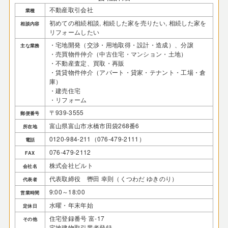
不動産取引会社
業種
初めての相続相談, 相続した家を売りたい, 相続した家を
相談内容
リフォームしたい
・宅地開発（交渉・用地取得・設計・造成）、分譲
主な業務
・売買物件仲介（中古住宅・マンション・土地）
・不動産査定、買取・再販
・賃貸物件仲介（アパート・貸家・テナント・工場・倉
庫）
・建売住宅
・リフォーム
〒939-3555
郵便番号
富山県富山市水橋市田袋268番6
所在地
0120-984-211（076-479-2111）
電話
076-479-2112
FAX
株式会社ビルト
会社名
代表取締役 轡田 幸則（くつわだ ゆきのり）
代表者
9:00～18:00
営業時間
水曜・年末年始
定休日
住宅登録番号 富-17
その他
宅地建物取引業者登録