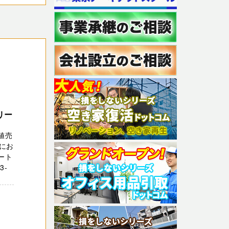
リー
値売
にお
ート
3-