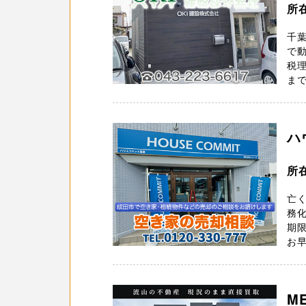
所
千葉
で
税
ま
ハ
所
亡
務化
期
お早
M