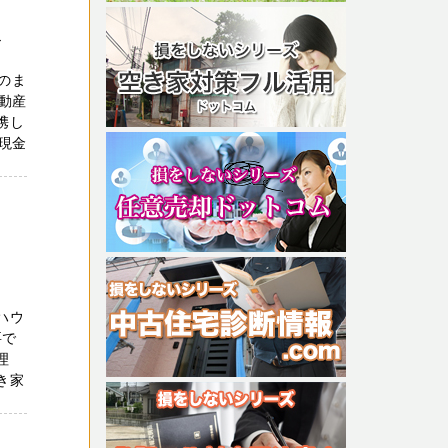
ト
のま
動産
携し
現金
ハウ
要で
理
き家