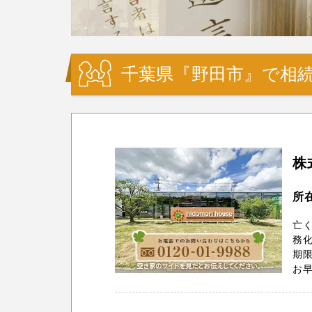
千葉県『野田市』で相続
株
所在
亡
務化
期
お早