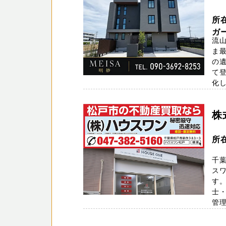
所在
ガ
流山
ま
の
て
化しま
株
所在
千
スワ
す
士
管理