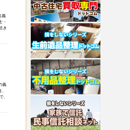
名義
士・
続き
の義
は、
で、