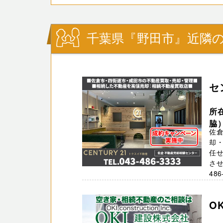
千葉県『野田市』近隣の
セ
所
脇
佐
却
任
させ
486
O