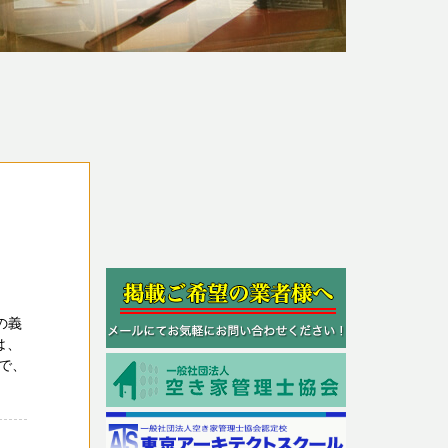
の義
は、
で、