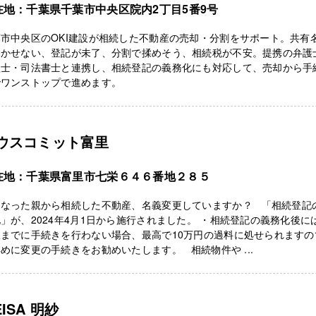
在地：千葉県千葉市中央区院内2丁目5番9号
市中央区のOKI建設が相続した不動産の売却・分割をサポート。共有
動かせない、登記が未了、分割で揉めそう、相続税が不安。提携の弁護
理士・司法書士と連携し、相続登記の義務化にも対応して、売却から手
でワンストップで進めます。
ウスコミット富里
在地：千葉県富里市七栄６４６番地２８５
くなった親から相続した不動産、名義変更していますか？ 「相続登記
」が、2024年4月1日から施行されました。 ・相続登記の義務化後に
限までに手続きを行わない場合、最高で10万円の過料に処せられますの
めに変更の手続きをお勧めいたします。 相続物件や ...
EISA 明紗