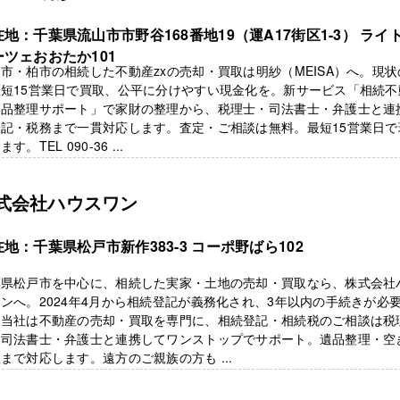
地：千葉県流山市市野谷168番地19（運A17街区1-3） ライ
ーツェおおたか101
市・柏市の相続した不動産zxの売却・買取は明紗（MEISA）へ。現状
最短15営業日で買取、公平に分けやすい現金化を。新サービス「相続不
遺品整理サポート」で家財の整理から、税理士・司法書士・弁護士と連
登記・税務まで一貫対応します。査定・ご相談は無料。最短15営業日で
す。TEL 090-36 ...
式会社ハウスワン
地：千葉県松戸市新作383-3 コーポ野ばら102
葉県松戸市を中心に、相続した実家・土地の売却・買取なら、株式会社
ンへ。2024年4月から相続登記が義務化され、3年以内の手続きが必
。当社は不動産の売却・買取を専門に、相続登記・相続税のご相談は税
・司法書士・弁護士と連携してワンストップでサポート。遺品整理・空
まで対応します。遠方のご親族の方も ...