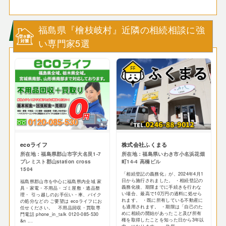
福島県『檜枝岐村』近隣の相続相談に強
い専門家5選
ecoライフ
株式会社ふくまる
所在地：福島県郡山市字大名艮1-7
所在地：福島県いわき市小名浜花畑
プレミスト郡山station cross
町14-4 高橋ビル
1504
「相続登記の義務化」が、2024年4月1
日から施行されました。 ・相続登記の
福島県郡山市を中心に福島県内全域 家
義務化後、期限までに手続きを行わな
具・家電・不用品・ゴミ屋敷・遺品整
い場合、最高で10万円の過料に処せら
理・ 引っ越しのお手伝い・車、バイク
れます。 ・既に所有している不動産に
の処分などの ご要望は ecoライフにお
も適用されます。 ・期限は「自己のた
任せください。 不用品回収・買取専
めに相続の開始があったこと及び所有
門電話 phone_in_talk 0120-085-530
権を取得したことを知った日から3年以
&n ...