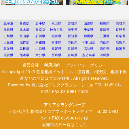
北海道
青森県
岩手県
秋田県
宮城県
山形県
福島県
茨城県
群馬県
栃木県
東京都
神奈川県
埼玉県
千葉県
新潟県
長野県
山梨県
富山県
石川県
福井県
愛知県
静岡県
三重県
岐阜県
大阪府
滋賀県
京都府
兵庫県
奈良県
和歌山県
岡山県
広島県
鳥取県
島根県
山口県
愛媛県
香川県
高知県
徳島県
福岡県
佐賀県
熊本県
大分県
長崎県
宮崎県
鹿児島県
沖縄県
運営会社
利用規約
プライバシーポリシー
© copyright 2015
遺産相続ドットコム｜遺言書、相続税、相続不動
産などの問題はプロが解決
. All rights reserved.
Powered by
株式会社アリアクランソーシャル
TEL.03-5961-
0525 FAX.03-5961-0526
[
アリアクラングループ
]
正規代理店
株式会社コアプラネットメディア
TEL.03-5961-
5711 FAX.03-5961-5712
販売特約店一覧はこちら