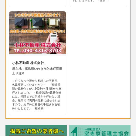
内」になります。 ・住所 ...
小林不動産 株式会社
所在地：福島県いわき市勿来町窪田
上り途６
～亡くなった親から相続した不動産、
名義変更していますか？～ 「相続登
記の義務化」が、2024年4月1日から施
行されました。 ・相続登記の義務化後
には、期限までに手続きを行わない場
合、最高で10万円の過料に処せられま
すので、お早めに変更の手続きをお勧
めいたします。 相続物 ...