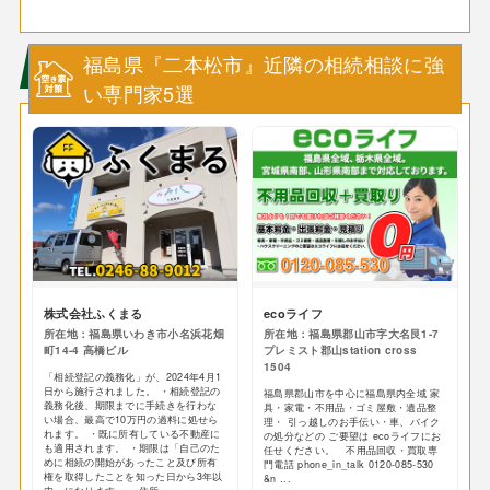
福島県『二本松市』近隣の相続相談に強
い専門家5選
株式会社ふくまる
ecoライフ
所在地：福島県いわき市小名浜花畑
所在地：福島県郡山市字大名艮1-7
町14-4 高橋ビル
プレミスト郡山station cross
1504
「相続登記の義務化」が、2024年4月1
日から施行されました。 ・相続登記の
福島県郡山市を中心に福島県内全域 家
義務化後、期限までに手続きを行わな
具・家電・不用品・ゴミ屋敷・遺品整
い場合、最高で10万円の過料に処せら
理・ 引っ越しのお手伝い・車、バイク
れます。 ・既に所有している不動産に
の処分などの ご要望は ecoライフにお
も適用されます。 ・期限は「自己のた
任せください。 不用品回収・買取専
めに相続の開始があったこと及び所有
門電話 phone_in_talk 0120-085-530
権を取得したことを知った日から3年以
&n ...