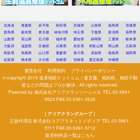
北海道
青森県
岩手県
秋田県
宮城県
山形県
福島県
茨城県
群馬県
栃木県
東京都
神奈川県
埼玉県
千葉県
新潟県
長野県
山梨県
富山県
石川県
福井県
愛知県
静岡県
三重県
岐阜県
大阪府
滋賀県
京都府
兵庫県
奈良県
和歌山県
岡山県
広島県
鳥取県
島根県
山口県
愛媛県
香川県
高知県
徳島県
福岡県
佐賀県
熊本県
大分県
長崎県
宮崎県
鹿児島県
沖縄県
運営会社
利用規約
プライバシーポリシー
© copyright 2015
遺産相続ドットコム｜遺言書、相続税、相続不動
産などの問題はプロが解決
. All rights reserved.
Powered by
株式会社アリアクランソーシャル
TEL.03-5961-
0525 FAX.03-5961-0526
[
アリアクラングループ
]
正規代理店
株式会社コアプラネットメディア
TEL.03-5961-
5711 FAX.03-5961-5712
販売特約店一覧はこちら