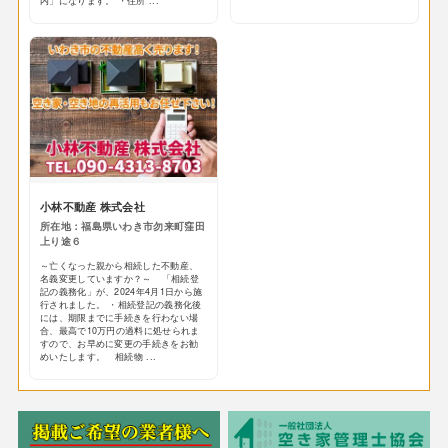
内」になります。 ・住所 ...
小林不動産 株式会社
所在地：福島県いわき市勿来町窪田
上り途６
～亡くなった親から相続した不動産、
名義変更していますか？～ 「相続登
記の義務化」が、2024年4月1日から施
行されました。 ・相続登記の義務化後
には、期限までに手続きを行わない場
合、最高で10万円の過料に処せられま
すので、お早めに変更の手続きをお勧
めいたします。 相続物 ...