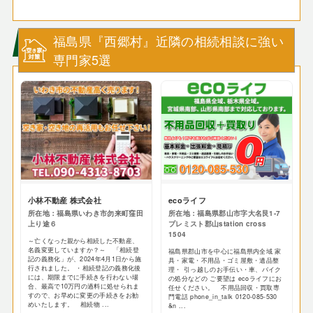
福島県『西郷村』近隣の相続相談に強い
専門家5選
小林不動産 株式会社
ecoライフ
所在地：福島県いわき市勿来町窪田
所在地：福島県郡山市字大名艮1-7
上り途６
プレミスト郡山station cross
1504
～亡くなった親から相続した不動産、
名義変更していますか？～ 「相続登
福島県郡山市を中心に福島県内全域 家
記の義務化」が、2024年4月1日から施
具・家電・不用品・ゴミ屋敷・遺品整
行されました。 ・相続登記の義務化後
理・ 引っ越しのお手伝い・車、バイク
には、期限までに手続きを行わない場
の処分などの ご要望は ecoライフにお
合、最高で10万円の過料に処せられま
任せください。 不用品回収・買取専
すので、お早めに変更の手続きをお勧
門電話 phone_in_talk 0120-085-530
めいたします。 相続物 ...
&n ...