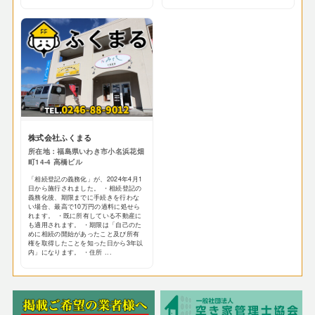
株式会社ふくまる
所在地：福島県いわき市小名浜花畑
町14-4 高橋ビル
「相続登記の義務化」が、2024年4月1
日から施行されました。 ・相続登記の
義務化後、期限までに手続きを行わな
い場合、最高で10万円の過料に処せら
れます。 ・既に所有している不動産に
も適用されます。 ・期限は「自己のた
めに相続の開始があったこと及び所有
権を取得したことを知った日から3年以
内」になります。 ・住所 ...