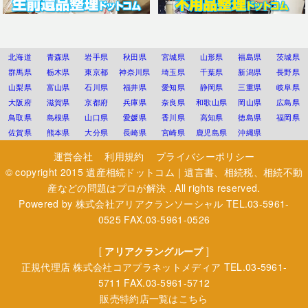
北海道
青森県
岩手県
秋田県
宮城県
山形県
福島県
茨城県
群馬県
栃木県
東京都
神奈川県
埼玉県
千葉県
新潟県
長野県
山梨県
富山県
石川県
福井県
愛知県
静岡県
三重県
岐阜県
大阪府
滋賀県
京都府
兵庫県
奈良県
和歌山県
岡山県
広島県
鳥取県
島根県
山口県
愛媛県
香川県
高知県
徳島県
福岡県
佐賀県
熊本県
大分県
長崎県
宮崎県
鹿児島県
沖縄県
運営会社
利用規約
プライバシーポリシー
© copyright 2015
遺産相続ドットコム｜遺言書、相続税、相続不動
産などの問題はプロが解決
. All rights reserved.
Powered by
株式会社アリアクランソーシャル
TEL.03-5961-
0525 FAX.03-5961-0526
[
アリアクラングループ
]
正規代理店
株式会社コアプラネットメディア
TEL.03-5961-
5711 FAX.03-5961-5712
販売特約店一覧はこちら