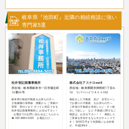
岐阜県『池田町』近隣の相続相談に強い
専門家5選
松井登記測量事務所
株式会社アスナロest8
所在地：岐阜県岐阜市一日市場北町
所在地：岐阜県関市神明町1丁目8-
12番24号
10 リバーハイツＡｎｎ102
岐阜県の相続不動産をお持ちの方へ
相続をした不動産 及び 住宅ローン
土地建物の境界線・測量から ご実家の
でお困りの不動産 をお持ちの方へ
管理・草刈りまで すべてに対応できる
ご所有の不動産を売却したい・すぐ処
松井登記測量事務所に お任せ下さい！
分して欲しい など 不動産に関するご
お電話でのお問い合わせはこちらから
相談は、お任せ下さい！！ 相続した
☎ 050-8884-5025 お電話だけ ...
ご実家を売却するなら今がチャンスで
す！ 3000万円まで非課税になる特例
が、平成28年4 ...