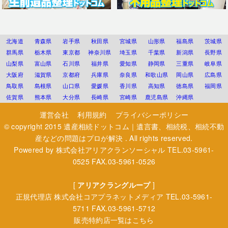
北海道
青森県
岩手県
秋田県
宮城県
山形県
福島県
茨城県
群馬県
栃木県
東京都
神奈川県
埼玉県
千葉県
新潟県
長野県
山梨県
富山県
石川県
福井県
愛知県
静岡県
三重県
岐阜県
大阪府
滋賀県
京都府
兵庫県
奈良県
和歌山県
岡山県
広島県
鳥取県
島根県
山口県
愛媛県
香川県
高知県
徳島県
福岡県
佐賀県
熊本県
大分県
長崎県
宮崎県
鹿児島県
沖縄県
運営会社
利用規約
プライバシーポリシー
© copyright 2015
遺産相続ドットコム｜遺言書、相続税、相続不動
産などの問題はプロが解決
. All rights reserved.
Powered by
株式会社アリアクランソーシャル
TEL.03-5961-
0525 FAX.03-5961-0526
[
アリアクラングループ
]
正規代理店
株式会社コアプラネットメディア
TEL.03-5961-
5711 FAX.03-5961-5712
販売特約店一覧はこちら