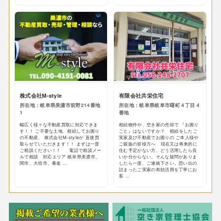
株式会社M-style
有限会社共栄住宅
所在地：岐阜県美濃市前野214番地
所在地：岐阜県岐阜市曙町４丁目４
1
番地
幅広く様々な不動産買取に対応できま
相続物件や、空き家の売却で 『お困り
す！！ ご不要な土地、相続してお困り
ごと』はないですか？ 相続をしたご
の不動産、 株式会社M-styleが 直接買
実家及び不動産でお困りの ご本人様や
取らせていただきます！！ まずは一度
ご親族の皆様方へ 現在又は将来的に
ご相談ください！！ 電話で相談メー
住む予定がない方、どう活用したら良
ルで相談 対応エリア 岐阜県美濃市、
いか分からない。そんな疑問がありま
関市、大垣市、養老 ...
したら一度、ご連絡下さい。思い出の
詰まったご実家の有効活用を丁寧にお
客 ...