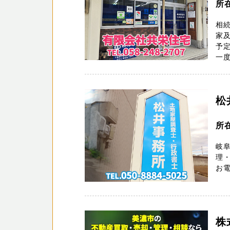
所
相
家
予
一度
松
所
岐
理・
お電
株