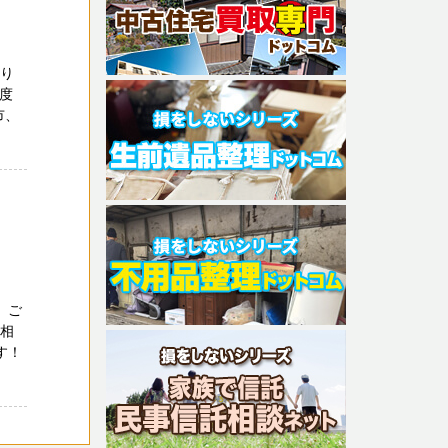
困り
一度
市、
 ご
ご相
す！