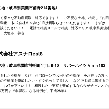
在地：岐阜県美濃市前野214番地1
広く様々な不動産買取に対応できます！！ ご不要な土地、相続してお
動産、 株式会社M-styleが 直接買取らせていただきます！！ まずは
相談ください！！ 電話で相談メールで相談 対応エリア 岐阜県美濃
、大垣市、養老 ...
式会社アスナロest8
在地：岐阜県関市神明町1丁目8-10 リバーハイツＡｎｎ102
続をした不動産 及び 住宅ローンでお困りの不動産 をお持ちの方へ
有の不動産を売却したい・すぐ処分して欲しい など 不動産に関する
は、お任せ下さい！！ 相続したご実家を売却するなら今がチャンスで
00万円まで非課税になる特例が、平成28年4 ...