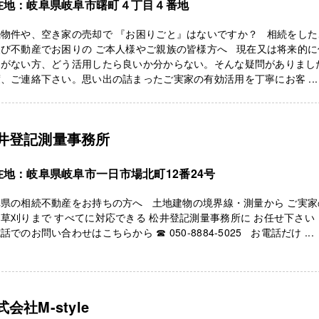
在地：岐阜県岐阜市曙町４丁目４番地
続物件や、空き家の売却で 『お困りごと』はないですか？ 相続をした
及び不動産でお困りの ご本人様やご親族の皆様方へ 現在又は将来的に
定がない方、どう活用したら良いか分からない。そんな疑問がありまし
、ご連絡下さい。思い出の詰まったご実家の有効活用を丁寧にお客 ...
井登記測量事務所
在地：岐阜県岐阜市一日市場北町12番24号
阜県の相続不動産をお持ちの方へ 土地建物の境界線・測量から ご実家
草刈りまで すべてに対応できる 松井登記測量事務所に お任せ下さ
話でのお問い合わせはこちらから ☎ 050-8884-5025 お電話だけ ...
式会社M-style