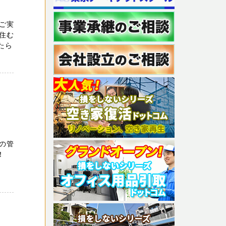
ご実
住む
たら
の管
い！