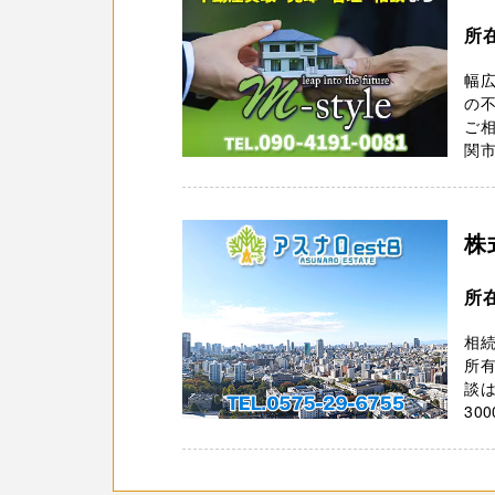
所
幅
の不
ご
関市
株
所
相
所
談
30