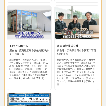
あおぞらホーム
永本建設株式会社
所在地：広島県広島市安佐南区緑井
所在地：広島県廿日市市新宮二丁目
２丁目８－５
14番12号
相続物件や、空き家の売却で 『お困り
相続物件や、空き家の売却で 『お困り
ごと』はないですか？ 対応エリア 広
ごと』はないですか？ 相続をしたご
島県 広島市（中区・西区・南区・東
実家及び不動産でお困りの ご本人様や
区・安佐南区・安佐北区・安芸区・佐
ご親族の皆様方へ 現在又は将来的に
伯区） 相続をしたご実家及び不動産
住む予定がない方、どう活用したら良
でお困りの ご本人様やご親族の皆様方
いか分からない。そんな疑問がありま
へ 現在又は将来的に住む予定がな ...
したら一度、ご連絡下さい。思い出の
詰まったご実家の有効活用を丁寧にお
客 ...