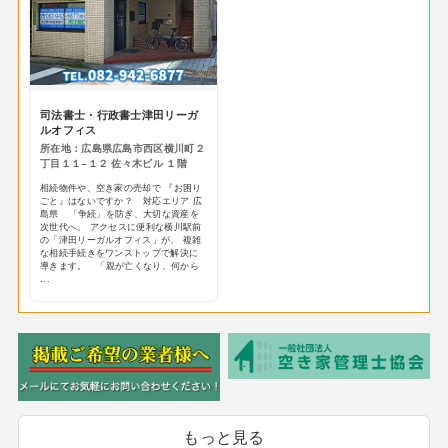
司法書士・行政書士津田リーガ
ルオフィス
所在地：広島県広島市西区横川町２
丁目１１−１２ 佐々木ビル １階
相続物件や、空き家の売却で 『お困り
ごと』はないですか？ 対応エリア 広
島県 「争続」を防ぎ、大切な資産を
次世代へ。 アクセスに便利な横川駅前
の「津田リーガルオフィス」が、 複雑
な相続手続きをワンストップで解決に
導きます。 「親が亡くなり、何から
...
もっと見る