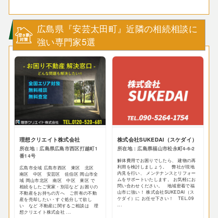
広島県『安芸太田町』近隣の相続相談に
強い専門家5選
理想クリエイト株式会社
株式会社SUKEDAI（スケダイ）
所在地：広島県広島市西区打越町1
所在地：広島県福山市松永町4-6-2
番14号
解体費用でお困りでしたら、 建物の再
利用を検討しましょう。 弊社が現地
広島市全域 広島市西区 東区 北区
内見を行い、 メンテナンスとリフォー
南区 中区 安芸区 佐伯区 岡山市全
ムをサポートいたします。 お気軽にお
域 岡山市北区 南区 中区 東区 で
問い合わせください。 地域密着で福
相続をしたご実家・別荘など お困りの
山市に強い！ 株式会社SUKEDAI（ス
不動産をお持ちの方へ ご所有の不動
ケダイ）に お任せ下さい！ TEL.09
産を売却したい・すぐ処分して欲し
...
い など 不動産に関するご相談は 理
想クリエイト株式会社 ...