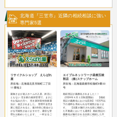
北海道『三笠市』近隣の相続相談に強い
専門家5選
リサイクルショップ えらばれ
エイブルネットワーク函館五稜
屋
郭店 (株)ステップホーム
所在地：北海道北見市卸町二丁目
所在地：北海道函館市松陰町9番33
11番地２
号
親御さまが老人ホームの入居、終活に
相続登記が義務化されました！！
ともない 空き家の維持管理で、まさに
（2024年４月１日制度開始） 【相続
今お悩みの方へ 空き家対策特別措置
登記の義務化における罰則】 10万円以
法が、改正されました。 管理不全空き
下の過料を求められる可能性がありま
家に指定されると、最大6倍に税金が上
す。 【法案が施行される前に相続し
がる可能性がありますので、適切な管
た不動産においても適用】 相続登記の
理をお勧めいたします。 一軒まるご
義務化が施行される以前に相続した不