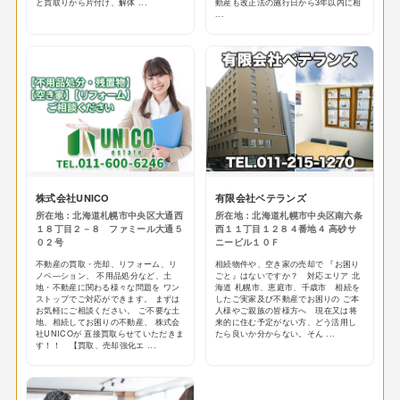
と買取りから片付け、解体 ...
動産も改正法の施行日から3年以内に相
...
株式会社UNICO
有限会社ベテランズ
所在地：北海道札幌市中央区大通西
所在地：北海道札幌市中央区南六条
１８丁目２－８ ファミール大通５
西１１丁目１２８４番地４ 高砂サ
０２号
ニービル１０Ｆ
不動産の買取・売却、リフォーム、リ
相続物件や、空き家の売却で 『お困り
ノベ―ション、 不用品処分など、土
ごと』はないですか？ 対応エリア 北
地・不動産に関わる様々な問題を ワン
海道 札幌市、恵庭市、千歳市 相続を
ストップでご対応ができます。 まずは
したご実家及び不動産でお困りの ご本
お気軽にご相談ください。 ご不要な土
人様やご親族の皆様方へ 現在又は将
地、相続してお困りの不動産、 株式会
来的に住む予定がない方、どう活用し
社UNICOが 直接買取らせていただきま
たら良いか分からない。そん ...
す！！ 【買取、売却強化エ ...