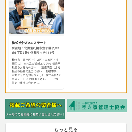
株式会社A’zエステート
所在地：北海道札幌市豊平区平岸3
条8丁目6番1 信和リッチ411号
札幌市（豊平区・中央区・白石区・清
田区…） 市内及び近郊エリアの 相続不
動産をお持ちの方へ 遺産問題による
相続不動産の処分に強い！ 札幌市内・
近郊エリアを知り尽くした 株式会社A'z
エステートに お任せ下さい！ ご要
望やご事情に合わせ ...
もっと見る