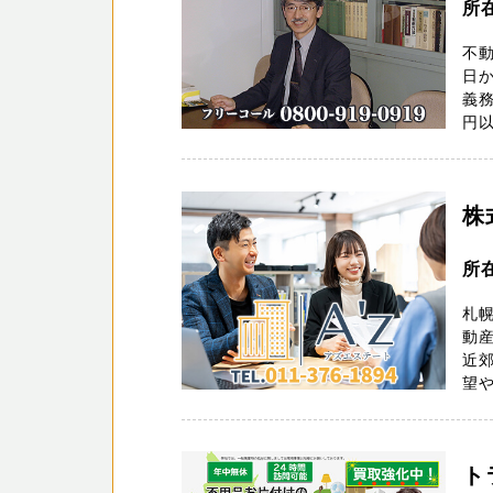
所
不動
日か
義
円以
株
所
札幌
動
近郊
望や
ト