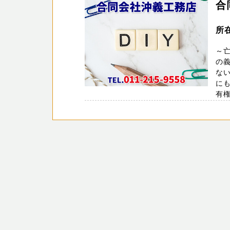
合
所
～
の義
ない
に
有権 