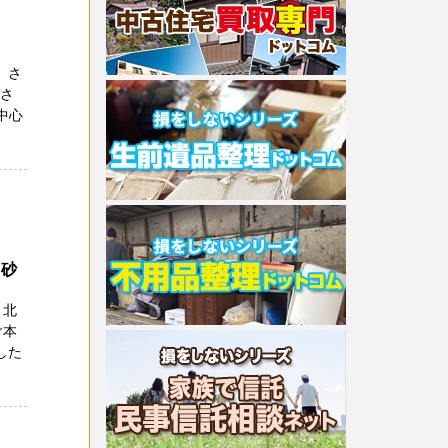
 さ
ださ
中心
高砂
 北
ご本
した