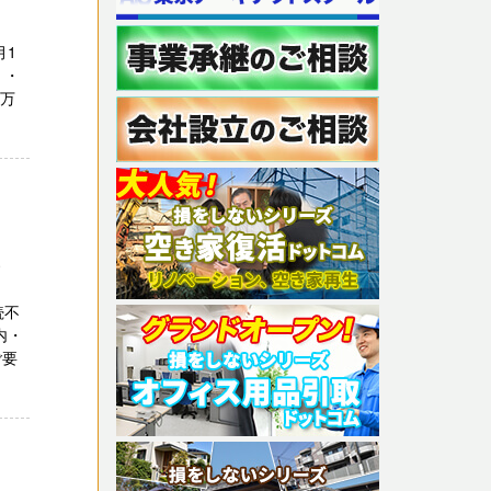
月1
 ・
５万
号
続不
内・
ご要