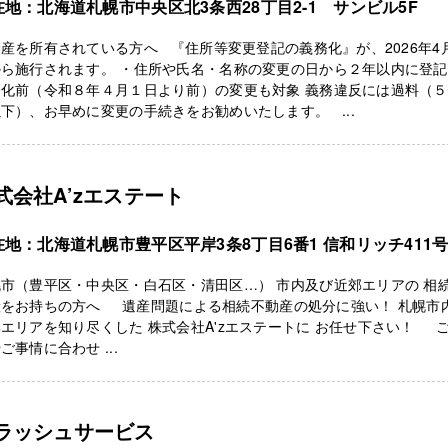
在地：北海道札幌市中央区北3条西28丁目2-1 サンビル5F
産を所有されている方へ 『住所等変更登記の義務化』が、2026年4
ら施行されます。 ・住所や氏名・名称の変更の日から２年以内に登記
務化前（令和８年４月１日より前）の変更も対象 義務違反には過料（
下）、お早めに変更の手続きをお勧めいたします。 ...
式会社A’zエステート
在地：北海道札幌市豊平区平岸3条8丁目6番1 信和リッチ411
市（豊平区・中央区・白石区・清田区…） 市内及び近郊エリアの 相
産をお持ちの方へ 遺産問題による相続不動産の処分に強い！ 札幌市
エリアを知り尽くした 株式会社A'zエステートに お任せ下さい！ 
ご事情に合わせ ...
ラッシュサービス