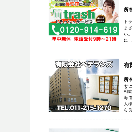
所
トラ
ま
い。
に ..
有
所
サ
相続
海道
人
ら良