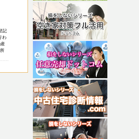
登記
行わ
動産
び所