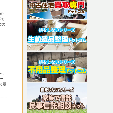
ちの
応で
での
方へ
ポー
て最