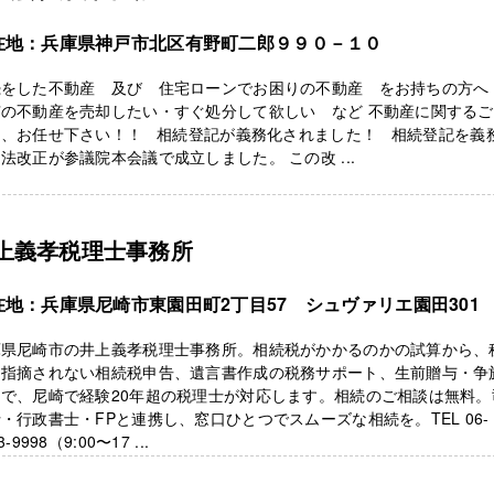
在地：兵庫県神戸市北区有野町二郎９９０－１０
続をした不動産 及び 住宅ローンでお困りの不動産 をお持ちの方へ
有の不動産を売却したい・すぐ処分して欲しい など 不動産に関する
は、お任せ下さい！！ 相続登記が義務化されました！ 相続登記を義
法改正が参議院本会議で成立しました。 この改 ...
上義孝税理士事務所
在地：兵庫県尼崎市東園田町2丁目57 シュヴァリエ園田301
庫県尼崎市の井上義孝税理士事務所。相続税がかかるのかの試算から、
に指摘されない相続税申告、遺言書作成の税務サポート、生前贈与・争
まで、尼崎で経験20年超の税理士が対応します。相続のご相談は無料。
・行政書士・FPと連携し、窓口ひとつでスムーズな相続を。TEL 06-
3-9998（9:00〜17 ...