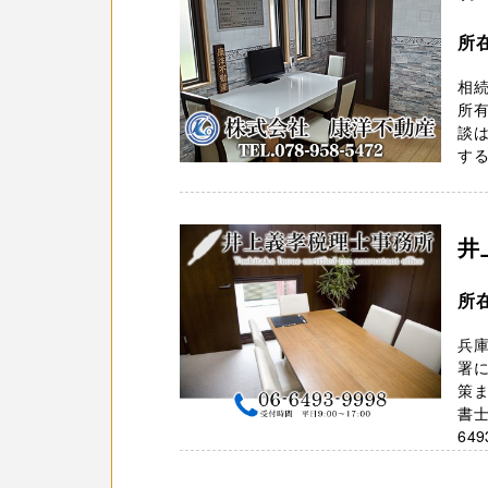
所
相
所
談
する
井
所
兵
署
策
書士
649