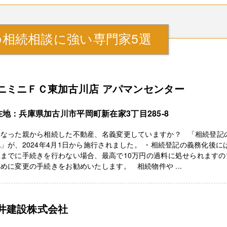
相続相談に強い専門家5選
ニミニＦＣ東加古川店 アパマンセンター
在地：兵庫県加古川市平岡町新在家3丁目285-8
くなった親から相続した不動産、名義変更していますか？ 「相続登記
」が、2024年4月1日から施行されました。 ・相続登記の義務化後に
限までに手続きを行わない場合、最高で10万円の過料に処せられますの
めに変更の手続きをお勧めいたします。 相続物件や ...
井建設株式会社