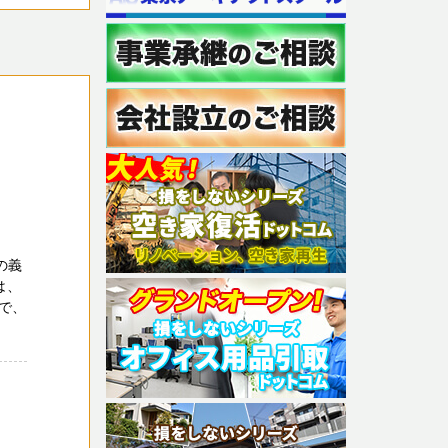
の義
は、
で、