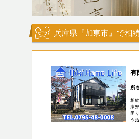
兵庫県『加東市』で相続
有
所
相続
庫
困
う活