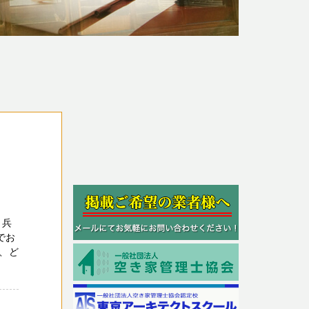
 兵
でお
、ど