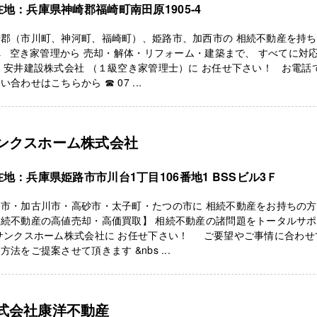
在地：兵庫県神崎郡福崎町南田原1905-4
崎郡（市川町、神河町、福崎町）、姫路市、加西市の 相続不動産を持
 空き家管理から 売却・解体・リフォーム・建築まで、 すべてに対
 安井建設株式会社 （１級空き家管理士）に お任せ下さい！ お電話
い合わせはこちらから ☎ 07 ...
ンクスホーム株式会社
在地：兵庫県姫路市市川台1丁目106番地1 BSSビル3Ｆ
路市・加古川市・高砂市・太子町・たつの市に 相続不動産をお持ちの
相続不動産の高値売却・高価買取】 相続不動産の諸問題をトータルサ
 サンクスホーム株式会社に お任せ下さい！ ご要望やご事情に合わせ
方法をご提案させて頂きます &nbs ...
式会社康洋不動産