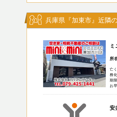
兵庫県『加東市』近隣の
ミ
所
亡
務化
期
お早
安