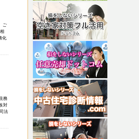
 ご
ご相
務化
税務
族対
司法