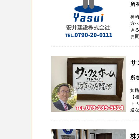
所
神
方へ
きる
お問
サ
所
姫
【
ト
適な
株