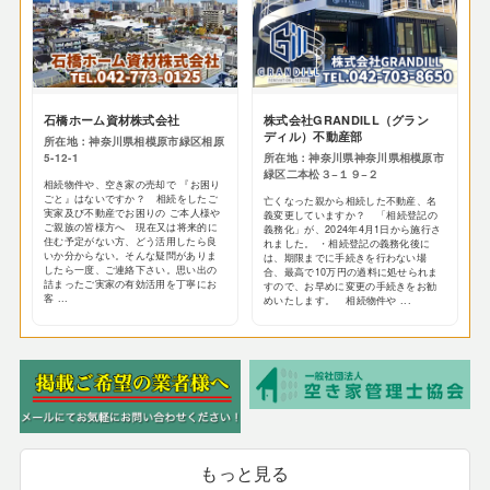
石橋ホーム資材株式会社
株式会社GRANDILL（グラン
ディル）不動産部
所在地：神奈川県相模原市緑区相原
5-12-1
所在地：神奈川県神奈川県相模原市
緑区二本松３−１９−２
相続物件や、空き家の売却で 『お困り
ごと』はないですか？ 相続をしたご
亡くなった親から相続した不動産、名
実家及び不動産でお困りの ご本人様や
義変更していますか？ 「相続登記の
ご親族の皆様方へ 現在又は将来的に
義務化」が、2024年4月1日から施行さ
住む予定がない方、どう活用したら良
れました。 ・相続登記の義務化後に
いか分からない。そんな疑問がありま
は、期限までに手続きを行わない場
したら一度、ご連絡下さい。思い出の
合、最高で10万円の過料に処せられま
詰まったご実家の有効活用を丁寧にお
すので、お早めに変更の手続きをお勧
客 ...
めいたします。 相続物件や ...
もっと見る