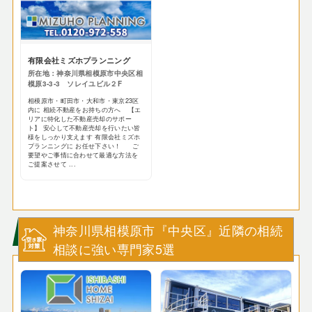
有限会社ミズホプランニング
所在地：神奈川県相模原市中央区相
模原3-3-3 ソレイユビル２F
相模原市・町田市・大和市・東京23区
内に 相続不動産をお持ちの方へ 【エ
リアに特化した不動産売却のサポー
ト】 安心して不動産売却を行いたい皆
様をしっかり支えます 有限会社ミズホ
プランニングに お任せ下さい！ ご
要望やご事情に合わせて最適な方法を
ご提案させて ...
神奈川県相模原市『中央区』近隣の相続
相談に強い専門家5選