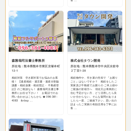
客 ...
森雅哉司法書士事務所
株式会社タウン開発
所在地：熊本県熊本市東区京塚本町
所在地：熊本県熊本市中央区水前寺
12-1
２丁目1-28
相続対策 空き家対策でお悩みのお客
相続物件や、空き家の売却で 『お困り
様！ 【遺産相続・遺言書・遺産分割協
ごと』はないですか？ 相続をしたご
議書・相続放棄・相続登記・ 不動産登
実家及び不動産でお困りの ご本人様や
記】のご相談なら！ 森雅哉司法書士事
ご親族の皆様方へ 現在又は将来的に
務所にお任せ下さい！ お電話でのお
住む予定がない方、どう活用したら良
問い合わせはこちらから ☎ 096-381-
いか分からない。そんな疑問がありま
4083 &nbsp ...
したら一度、ご連絡下さい。思い出の
詰まったご実家の有効活用を丁寧にお
客 ...