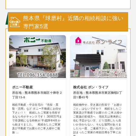
熊本県『球磨村』近隣の相続相談に強い
専門家5選
ポニー不動産
株式会社 ボン・ライフ
所在地：熊本県熊本市南区十禅寺２
所在地：熊本県熊本市東区御領3丁
丁目13-6
目1番45号
相続不動産・中古住宅の 『売却・買
相続物件や、空き家の売却で 『お困り
取・活用』など ポニー不動産にお任せ
ごと』はないですか？ 相続をしたご
下さい！！ 相続したご実家を売却す
実家及び不動産でお困りの ご本人様や
るなら今がチャンスです！ 3000万円ま
ご親族の皆様方へ 現在又は将来的に
で非課税になる特例が 平成28年4月か
住む予定がない方、どう活用したら良
ら始まりました。 相続をしたご実家
いか分からない。そんな疑問がありま
及び不動産でお困りのご本人様やご親
したら一度、ご連絡下さい。思い出の
族 ...
詰まったご実家の有効活用を丁寧にお