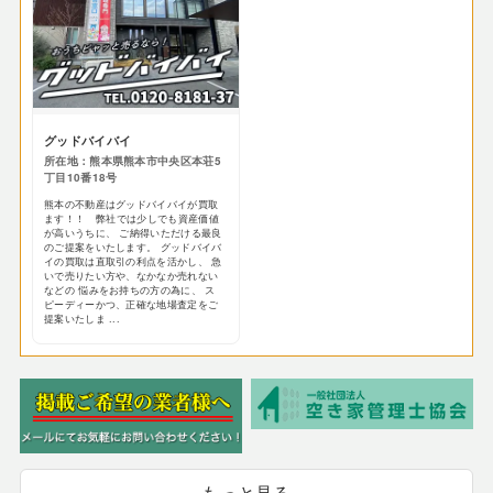
グッドバイバイ
所在地：熊本県熊本市中央区本荘5
丁目10番18号
熊本の不動産はグッドバイバイが買取
ます！！ 弊社では少しでも資産価値
が高いうちに、 ご納得いただける最良
のご提案をいたします。 グッドバイバ
イの買取は直取引の利点を活かし、 急
いで売りたい方や、なかなか売れない
などの 悩みをお持ちの方の為に、 ス
ピーディーかつ、正確な地場査定をご
提案いたしま ...
もっと見る