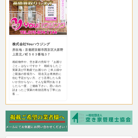
株式会社Youハウジング
所在地：京都府京都市西京区大原野
上里北ノ町５６３番地３７
相続物件や、空き家の売却で 『お困り
ごと』はないですか？ 相続をしたご
実家及び不動産でお困りの ご本人様や
ご親族の皆様方へ 現在又は将来的に
住む予定がない方、どう活用したら良
いか分からない。そんな疑問がありま
したら一度、ご連絡下さい。思い出の
詰まったご実家の有効活用を丁寧にお
客 ...