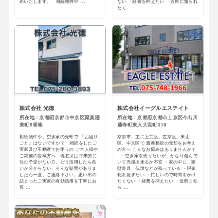
めいたします。 相続物件や ...
ない ・経費を抑えたい ・近所に知られ
たく ...
株式会社 光徳
株式会社イーグルエステイト
所在地：京都府京都市中京区聚楽廻
所在地：京都府京都市上京区今出川
東町5番地
通寺町東入大宮町319
相続物件や、空き家の売却で 『お困り
京都市、主に上京区、左京区、東山
ごと』はないですか？ 相続をしたご
区、中京区で 遺産相続の売却をお考え
実家及び不動産でお困りの ご本人様や
の方へ こんなお悩みはありませんか？
ご親族の皆様方へ 現在又は将来的に
・空き家を売りたいが、かなり傷んで
住む予定がない方、どう活用したら良
いて売却出来るか不安 ・家の中に、家
いか分からない。そんな疑問がありま
財道具、仏壇などが残っている ・現金
したら一度、ご連絡下さい。思い出の
化を急ぎたい ・忙しいので時間をかけ
詰まったご実家の有効活用を丁寧にお
たくない ・経費を抑えたい ・近所に知
客 ...
ら ...