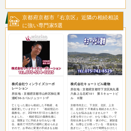
京都府京都市『右京区』近隣の相続相談
に強い専門家5選
株式会社ウィンライズコーポ
株式会社キョートビル建物
レーション
所在地：京都府京都市下京区烏丸通
所在地：京都府京都市山科区椥辻東
六条上る北町181 第５キョートビ
浦町56-2パルジュコート1F
ル ８階
亡くなった親から相続した不動産、名
京都市内主に、下京区、北区、上京
義変更していますか？ 「相続登記の
区、左京区で 不動産を相続された方へ
義務化」が、2024年4月1日から施行さ
こんなお悩みはありませんか？ ・空
れました。 ・相続登記の義務化後に
き家を売りたいが、かなり傷んでいて
は、期限までに手続きを行わない場
売却出来るか不安 ・家の中に、家財道
合、最高で10万円の過料に処せられま
具、仏壇などが残っている ・現金化を
すので、お早めに変更の手続きをお勧
急ぎたい ・忙しいので時間をかけたく