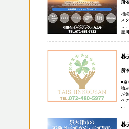
所在
相
ス
し
屋
株
所
■
強み
が
ペ
...
株