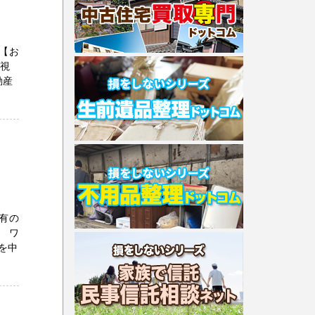
【お
た視
動産
有の
 ワ
を中