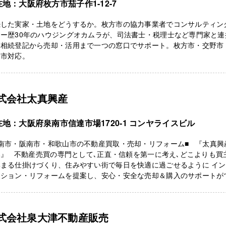
地：大阪府枚方市茄子作1-12-7
続した実家・土地をどうするか。枚方市の協力事業者でコンサルティン
ター歴30年のハウジングオカムラが、司法書士・税理士など専門家と連
、相続登記から売却・活用まで一つの窓口でサポート。枚方市・交野市
川市対応。
式会社太真興産
在地：大阪府泉南市信達市場1720-1 コンヤライスビル
泉南市・阪南市・和歌山市の不動産買取・売却・リフォーム■ 『太真興
』 不動産売買の専門として､正直・信頼を第一に考え､どこよりも買
集まる仕掛けづくり、住みやすい街で毎日を快適に過ごせるように イ
クション・リフォームを提案し、安心・安全な売却＆購入のサポートが
式会社泉大津不動産販売