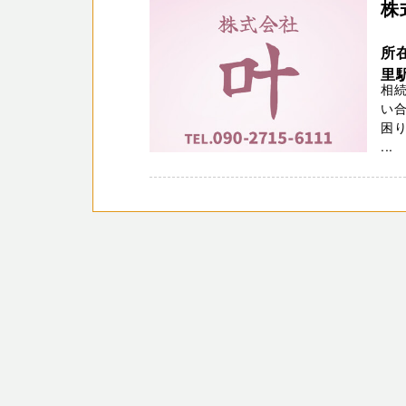
株
所
里駅
相
い合
困
...