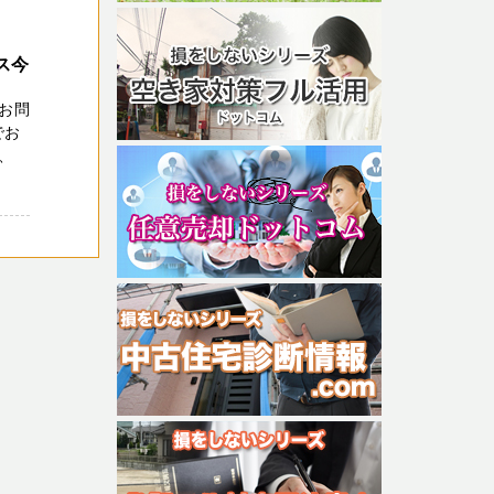
ス今
お問
でお
、