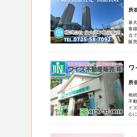
所
泉
客
点で
販売
ワ
所
相
不
イズ
心に