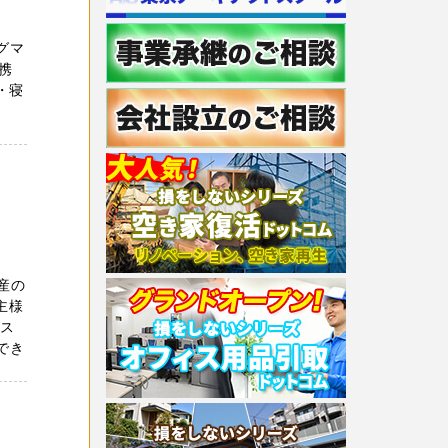
グマ
携
・寝
産の
主様
ンス
でき