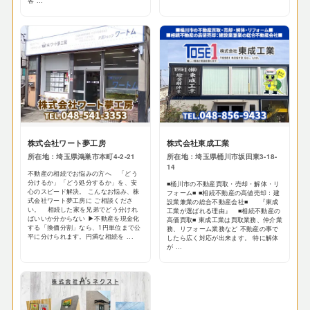
客 ...
株式会社ワート夢工房
株式会社東成工業
所在地：埼玉県鴻巣市本町4-2-21
所在地：埼玉県桶川市坂田東3-18-
14
不動産の相続でお悩みの方へ 「どう
分けるか」「どう処分するか」を、安
■桶川市の不動産買取・売却・解体・リ
心のスピード解決。 こんなお悩み、株
フォーム■ ■相続不動産の高値売却：建
式会社ワート夢工房に ご相談くださ
設業兼業の総合不動産会社■ 『東成
い。 相続した家を兄弟でどう分けれ
工業が選ばれる理由』 ■相続不動産の
ばいいか分からない ▶不動産を現金化
高価買取■ 東成工業は買取業務、仲介業
する「換価分割」なら、1円単位まで公
務、リフォーム業務など 不動産の事で
平に分けられます。円満な相続を ...
したら広く対応が出来ます。 特に解体
が ...