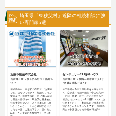
埼玉県『東秩父村』近隣の相続相談に強
い専門家5選
近藤不動産株式会社
センチュリー21 明和ハウス
所在地：埼玉県ふじみ野市上福岡1-
所在地：埼玉県鶴ヶ島市富士見1丁
14-7
目1番5 明和ビル１F
相続物件や、空き家の売却で 『お困り
埼玉県鶴ヶ島市で不動産をお持ちの方
ごと』はないですか？ 相続をしたご
へ 空き家・相続不動産・中古住宅の
実家及び不動産でお困りの ご本人様や
『売却・買取・活用』などに関するご
ご親族の皆様方へ 現在又は将来的に
相談は センチュリー21 明和ハウスにお
住む予定がない方、どう活用したら良
任せ下さい！！ 相続したご実家を売
いか分からない。そんな疑問がありま
却するなら今がチャンスです！ 3000万
したら一度、ご連絡下さい。思い出の
円まで非課税になる特例が 平成28 ...
詰まったご実家の有効活用を丁寧にお