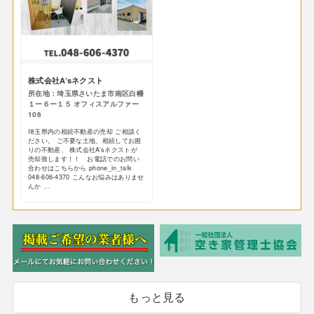
株式会社A’sネクスト
所在地：埼玉県さいたま市南区白幡
１ー６ー１５ オフィスアルファー
106
埼玉県内の相続不動産の売却 ご相談く
ださい。 ご不要な土地、相続してお困
りの不動産、 株式会社A’sネクストが
売却致します！！ お電話でのお問い
合わせはこちらから phone_in_talk
048-606-4370 こんなお悩みはありませ
んか ...
もっと見る