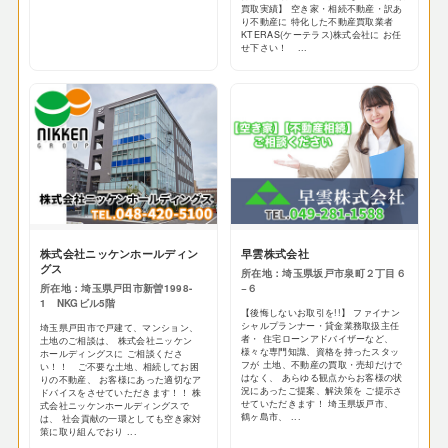
買取実績】 空き家・相続不動産・訳あ
り不動産に 特化した不動産買取業者
KTERAS(ケーテラス)株式会社に お任
せ下さい！ ...
株式会社ニッケンホールディン
早雲株式会社
グス
所在地：埼玉県坂戸市泉町２丁目６
所在地：埼玉県戸田市新曽1998-
−６
1 NKGビル5階
【後悔しないお取引を!!】 ファイナン
シャルプランナー・貸金業務取扱主任
埼玉県戸田市で戸建て、マンション、
者・ 住宅ローンアドバイザーなど、
土地のご相談は、 株式会社ニッケン
様々な専門知識、資格を持ったスタッ
ホールディングスに ご相談くださ
フが 土地、不動産の買取・売却だけで
い！！ ご不要な土地、相続してお困
はなく、 あらゆる観点からお客様の状
りの不動産、 お客様にあった適切なア
況にあったご提案、解決策を ご提示さ
ドバイスをさせていただきます！！ 株
せていただきます！ 埼玉県坂戸市、
式会社ニッケンホールディングスで
鶴ヶ島市、 ...
は、 社会貢献の一環としても空き家対
策に取り組んでおり ...