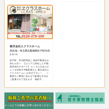
株式会社エクラスホーム
所在地：埼玉県北葛飾郡杉戸町内田
2-6-14
杉戸町・宮代町周辺に 相続不動産をお
持ちの方へ 【エリアに特化した不動
産売却のサポート】 たくさんのありが
とうを目指す不動産家さん 株式会社エ
クラスホームに お任せ下さい！ ご
要望やご事情に合わせて最適な方法を
ご提案させて頂きます 相続不 ...