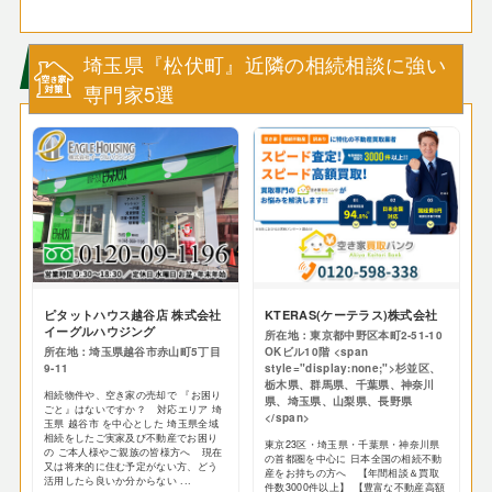
埼玉県『松伏町』近隣の相続相談に強い
専門家5選
ピタットハウス越谷店 株式会社
KTERAS(ケーテラス)株式会社
イーグルハウジング
所在地：東京都中野区本町2-51-10
所在地：埼玉県越谷市赤山町5丁目
OKビル10階 <span
9-11
style="display:none;">杉並区、
栃木県、群馬県、千葉県、神奈川
相続物件や、空き家の売却で 『お困り
県、埼玉県、山梨県、長野県
ごと』はないですか？ 対応エリア 埼
</span>
玉県 越谷市 を中心とした 埼玉県全域
相続をしたご実家及び不動産でお困り
東京23区・埼玉県・千葉県・神奈川県
の ご本人様やご親族の皆様方へ 現在
の首都圏を中心に 日本全国の相続不動
又は将来的に住む予定がない方、どう
産をお持ちの方へ 【年間相談＆買取
活用したら良いか分からない ...
件数3000件以上】 【豊富な不動産高額