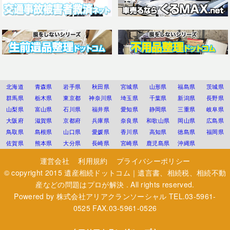
北海道
青森県
岩手県
秋田県
宮城県
山形県
福島県
茨城県
群馬県
栃木県
東京都
神奈川県
埼玉県
千葉県
新潟県
長野県
山梨県
富山県
石川県
福井県
愛知県
静岡県
三重県
岐阜県
大阪府
滋賀県
京都府
兵庫県
奈良県
和歌山県
岡山県
広島県
鳥取県
島根県
山口県
愛媛県
香川県
高知県
徳島県
福岡県
佐賀県
熊本県
大分県
長崎県
宮崎県
鹿児島県
沖縄県
運営会社
利用規約
プライバシーポリシー
© copyright 2015
遺産相続ドットコム｜遺言書、相続税、相続不動
産などの問題はプロが解決
. All rights reserved.
Powered by
株式会社アリアクランソーシャル
TEL.03-5961-
0525 FAX.03-5961-0526