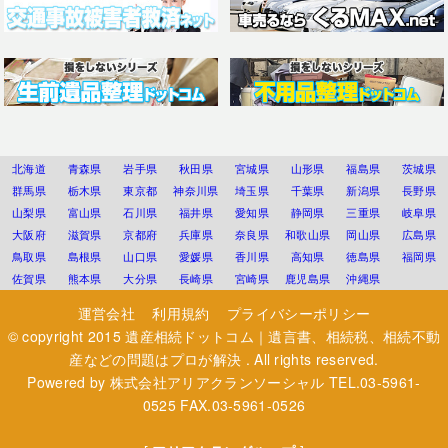
北海道
青森県
岩手県
秋田県
宮城県
山形県
福島県
茨城県
群馬県
栃木県
東京都
神奈川県
埼玉県
千葉県
新潟県
長野県
山梨県
富山県
石川県
福井県
愛知県
静岡県
三重県
岐阜県
大阪府
滋賀県
京都府
兵庫県
奈良県
和歌山県
岡山県
広島県
鳥取県
島根県
山口県
愛媛県
香川県
高知県
徳島県
福岡県
佐賀県
熊本県
大分県
長崎県
宮崎県
鹿児島県
沖縄県
運営会社
利用規約
プライバシーポリシー
© copyright 2015
遺産相続ドットコム｜遺言書、相続税、相続不動
産などの問題はプロが解決
. All rights reserved.
Powered by
株式会社アリアクランソーシャル
TEL.03-5961-
0525 FAX.03-5961-0526