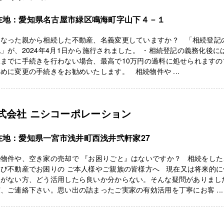
在地：愛知県名古屋市緑区鳴海町字山下４－１
くなった親から相続した不動産、名義変更していますか？ 「相続登記
」が、2024年4月1日から施行されました。 ・相続登記の義務化後に
限までに手続きを行わない場合、最高で10万円の過料に処せられますの
めに変更の手続きをお勧めいたします。 相続物件や ...
式会社 ニシコーポレーション
在地：愛知県一宮市浅井町西浅井弐軒家27
続物件や、空き家の売却で 『お困りごと』はないですか？ 相続をした
及び不動産でお困りの ご本人様やご親族の皆様方へ 現在又は将来的に
定がない方、どう活用したら良いか分からない。そんな疑問がありまし
、ご連絡下さい。思い出の詰まったご実家の有効活用を丁寧にお客 ...