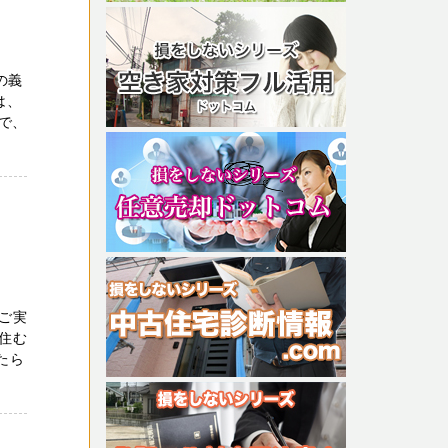
の義
は、
で、
ご実
住む
たら