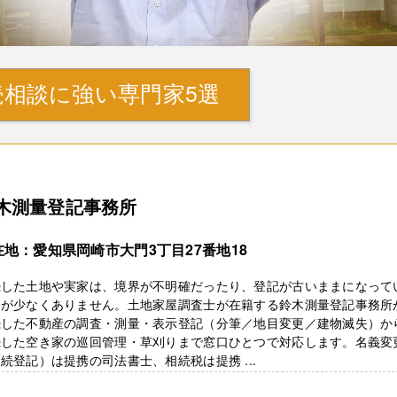
相談に強い専門家5選
木測量登記事務所
在地：愛知県岡崎市大門3丁目27番地18
続した土地や実家は、境界が不明確だったり、登記が古いままになって
とが少なくありません。土地家屋調査士が在籍する鈴木測量登記事務所
続した不動産の調査・測量・表示登記（分筆／地目変更／建物滅失）か
続した空き家の巡回管理・草刈りまで窓口ひとつで対応します。名義変
続登記）は提携の司法書士、相続税は提携 ...