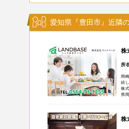
愛知県『豊田市』近隣の
株
所
岡崎
続
株式
県岡
株