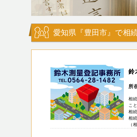
愛知県『豊田市』で相続
鈴
所
相
こ
相
相
（相