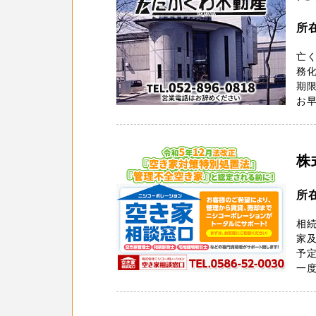
所
亡
務化
期
お早
株
所
相
家
予
一度