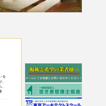
いる
が、
ら、
更