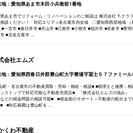
在地：愛知県あま市木田小兵衛前1番地
県あま市でリフォーム・リノベーションのご相談は 株式会社 Y-クラ
相談ください！ 対応エリア ○名古屋市内全域 〇愛知県西部地域 （
 ■一宮市 ■春日井市 ■犬山市 ■江南市 ■小牧市 ■稲沢市 ■岩倉市 ■豊明
市 ■北名古屋市 ...
式会社エムズ
在地：愛知県西春日井郡豊山町大字豊場字冨士５７ファミール
山町・名古屋市の不動産買取・売却・相続・相談■ ■税理士と連携：相
ンストップで対応可能な不動産売買店■ 『株式会社エムズの強み』 
税などの税金問題の相談可能■ ■税金面のサポート～不動産の処分まで
■ ■対応範囲は豊山町を ...
かくわ不動産