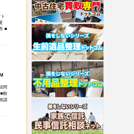
フト
尾
市 ■
Ｍ
続問
■相
相談