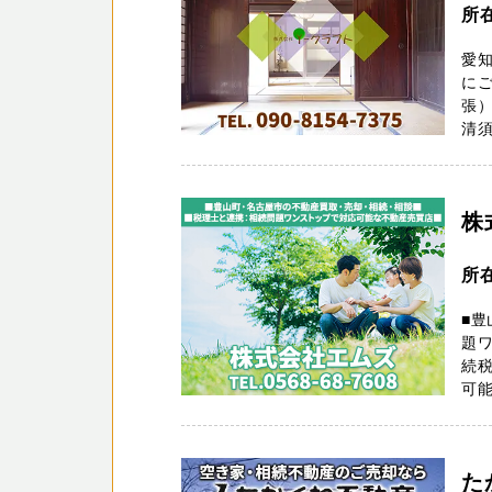
所
愛知
にご
張）
清須
株
所
■豊
題ワ
続
可能
た