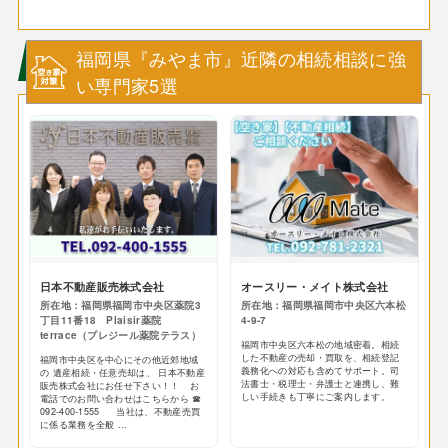
福岡県『みやま市』近隣の相続相談に強
い専門家5選
日本不動産販売株式会社
オースリー・メイト株式会社
所在地：福岡県福岡市中央区薬院3
所在地：福岡県福岡市中央区六本松
丁目11番18 Plaisir薬院
4-9-7
terrace（プレジール薬院テラス）
福岡市中央区六本松の地域密着。相続
した不動産の売却・買取を、相続登記
福岡市中央区を中心にその他近郊地域
義務化への対応も含めてサポート。司
の 遺産相続・任意売却は、 日本不動産
法書士・税理士・弁護士と連携し、難
販売株式会社にお任せ下さい！！ お
しい手続きも丁寧にご案内します。
電話でのお問い合わせはこちらから ☎
092-400-1555 当社は、不動産売買
に係る業務を全般 ...