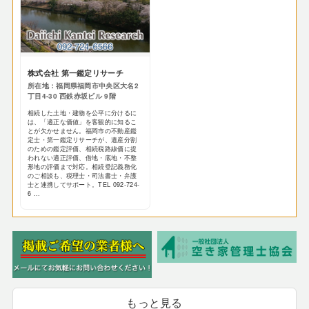
株式会社 第一鑑定リサーチ
所在地：福岡県福岡市中央区大名2
丁目4-30 西鉄赤坂ビル 9階
相続した土地・建物を公平に分けるに
は、「適正な価値」を客観的に知るこ
とが欠かせません。福岡市の不動産鑑
定士・第一鑑定リサーチが、遺産分割
のための鑑定評価、相続税路線価に捉
われない適正評価、借地・底地・不整
形地の評価まで対応。相続登記義務化
のご相談も、税理士・司法書士・弁護
士と連携してサポート。TEL 092-724-
6 ...
もっと見る