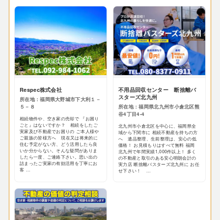
Respec株式会社
不用品回収センター 断捨離バ
スターズ北九州
所在地：福岡県大野城市下大利１－
５－８
所在地：福岡県北九州市小倉北区熊
谷4丁目4-4
相続物件や、空き家の売却で 『お困り
ごと』はないですか？ 相続をしたご
北九州市小倉北区を中心に、福岡県全
実家及び不動産でお困りの ご本人様や
域から下関市に 相続不動産を持ちの方
ご親族の皆様方へ 現在又は将来的に
へ 遺品整理、生前整理は、安心の低
住む予定がない方、どう活用したら良
価格！ お見積もりはすべて無料 福岡
いか分からない。そんな疑問がありま
北九州で年間実績1,000件以上！ 多く
したら一度、ご連絡下さい。思い出の
の不動産と取引のある安心明朗会計の
詰まったご実家の有効活用を丁寧にお
実力店 断捨離バスターズ北九州に お任
客 ...
せ下さい！ ...