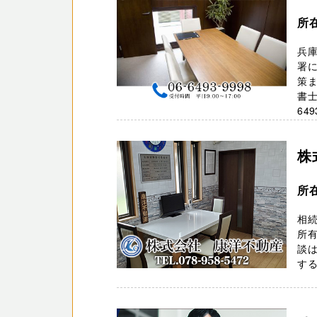
所
兵
署
策
書士
649
株
所
相
所
談
する