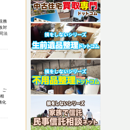
税務
族対
司法
 ご
ご相
務化