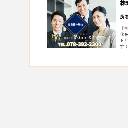
株
所
【空
化
トと
す！