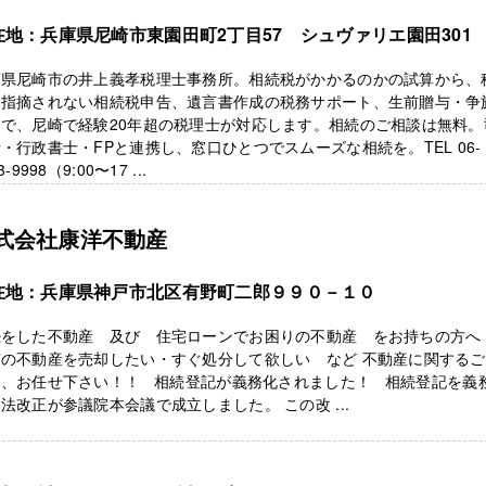
在地：兵庫県尼崎市東園田町2丁目57 シュヴァリエ園田301
庫県尼崎市の井上義孝税理士事務所。相続税がかかるのかの試算から、
に指摘されない相続税申告、遺言書作成の税務サポート、生前贈与・争
まで、尼崎で経験20年超の税理士が対応します。相続のご相談は無料。
・行政書士・FPと連携し、窓口ひとつでスムーズな相続を。TEL 06-
3-9998（9:00〜17 ...
式会社康洋不動産
在地：兵庫県神戸市北区有野町二郎９９０－１０
続をした不動産 及び 住宅ローンでお困りの不動産 をお持ちの方へ
有の不動産を売却したい・すぐ処分して欲しい など 不動産に関する
は、お任せ下さい！！ 相続登記が義務化されました！ 相続登記を義
法改正が参議院本会議で成立しました。 この改 ...