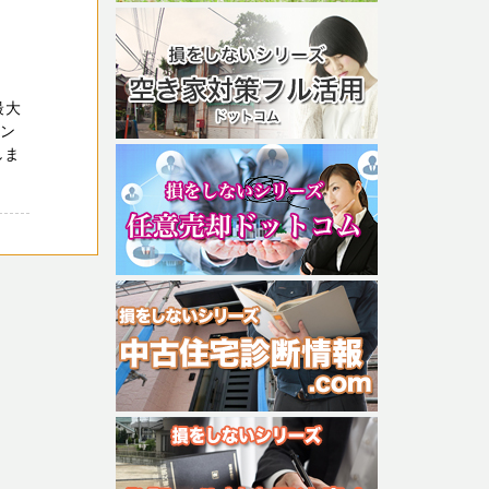
最大
ェン
しま