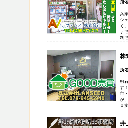
所
兵
シ
く
まで
料
株
所
明石
す！
市・
が、
直接
井