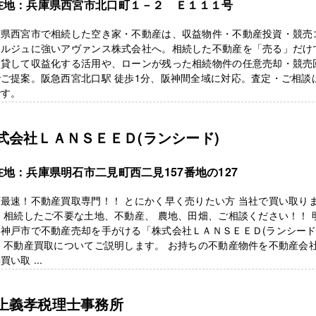
在地：兵庫県西宮市北口町１－２ Ｅ１１１号
庫県西宮市で相続した空き家・不動産は、収益物件・不動産投資・競売
ェルジュに強いアヴァンス株式会社へ。相続した不動産を「売る」だけ
、貸して収益化する活用や、ローンが残った相続物件の任意売却・競売
ご提案。阪急西宮北口駅 徒歩1分、阪神間全域に対応。査定・ご相談
です。
式会社ＬＡＮＳＥＥＤ(ランシード)
在地：兵庫県明石市二見町西二見157番地の127
最速！不動産買取専門！！ とにかく早く売りたい方 当社で買い取り
 相続したご不要な土地、不動産、 農地、田畑、ご相談ください！！ 
神戸市で不動産売却を手がける「株式会社ＬＡＮＳＥＥＤ(ランシード
 不動産買取についてご説明します。 お持ちの不動産物件を不動産会
買い取 ...
上義孝税理士事務所