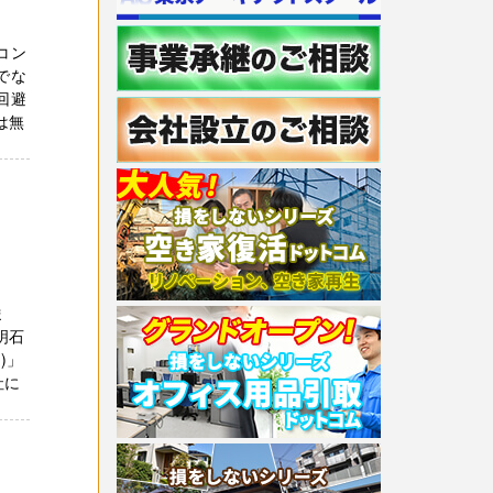
コン
でな
回避
は無
ま
明石
)」
社に