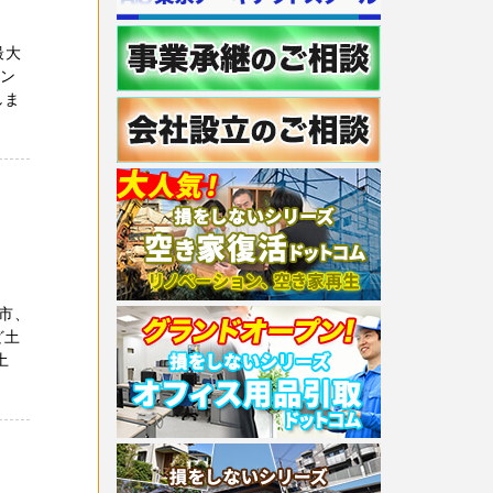
最大
ェン
しま
屋市、
ど土
土