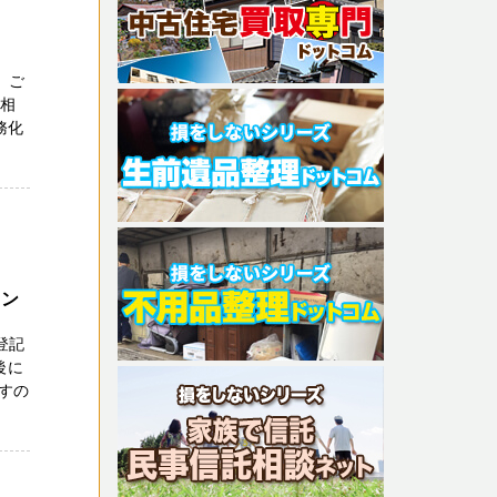
 ご
ご相
務化
ィン
登記
後に
すの