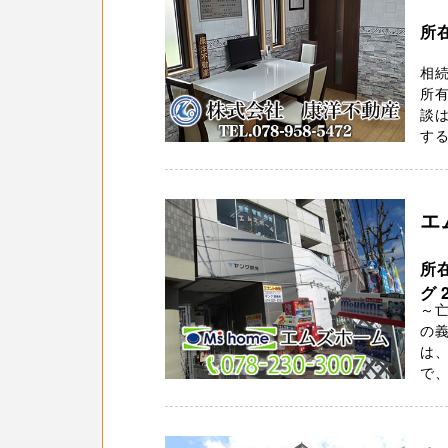
所
相
所
談
する
エ
所
グ 
～
の義
は
で、