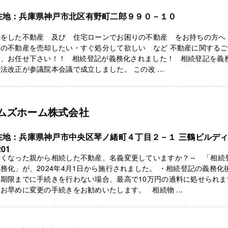
在地：兵庫県神戸市北区有野町二郎９９０－１０
続をした不動産 及び 住宅ローンでお困りの不動産 をお持ちの方へ
有の不動産を売却したい・すぐ処分して欲しい など 不動産に関する
は、お任せ下さい！！ 相続登記が義務化されました！ 相続登記を義
法改正が参議院本会議で成立しました。 この改 ...
ムズホーム株式会社
在地：兵庫県神戸市中央区琴ノ緒町４丁目２－１ 三鶴ビルデ
201
亡くなった親から相続した不動産、名義変更していますか？～ 「相続
務化」が、2024年4月1日から施行されました。 ・相続登記の義務化
、期限までに手続きを行わない場合、最高で10万円の過料に処せられま
お早めに変更の手続きをお勧めいたします。 相続物 ...