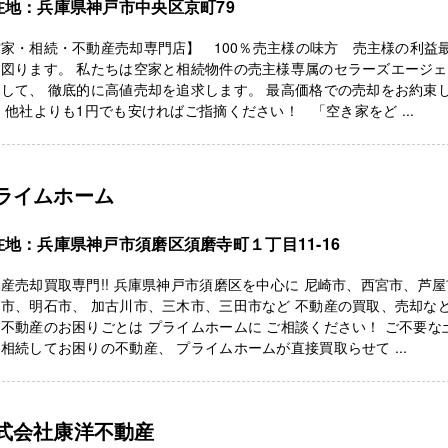
在地：兵庫県神戸市中央区京町79
家・相続・不動産売却専門店】 100％売主様の味方 売主様の利益
を図ります。 私たちは空家と相続物件の売主様専属のセラーズエージ
して、 徹底的に高値売却を追求します。 最高価格での売却をお約束
 他社よりも1円でも安ければご指摘ください！ 「空き家をど ...
ライムホーム
在地：兵庫県神戸市須磨区須磨寺町１丁目11-16
産売却買取専門!! 兵庫県神戸市須磨区を中心に 尼崎市、西宮市、芦
市、明石市、 加古川市、三木市、三田市など 不動産の買取、売却な
不動産のお困りごとは プライムホームに ご相談ください！ ご不要な
相続してお困りの不動産、 プライムホームが直接買取らせて ...
式会社康洋不動産