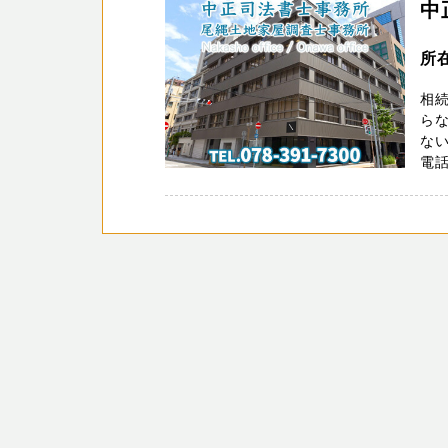
中
所
相
らな
な
電話