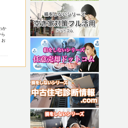
わか
から
 お