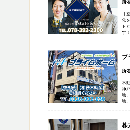
所
【空
化
トと
す！
プ
所
不動
神戸
地、
地、
株