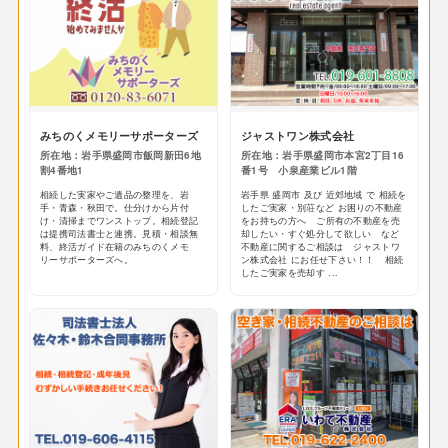
みちのくメモリーサポーターズ
ジャストワン株式会社
所在地：岩手県盛岡市飯岡新田6地
所在地：岩手県盛岡市本宮2丁目16
割4番地1
番1号 小泉産業ビル1階
相続した実家やご遺品の整理を、岩
岩手県 盛岡市 及び 近郊地域 で 相続を
手・青森・秋田で。仕分けから片付
したご実家・別荘など お困りの不動産
け・清掃までワンストップ。相続登記
をお持ちの方へ ご所有の不動産を売
は提携司法書士と連携。見積・相談無
却したい・すぐ処分して欲しい など
料、終活ガイド在籍のみちのくメモ
不動産に関するご相談は ジャストワ
リーサポーターズへ。
ン株式会社 にお任せ下さい！！ 相続
したご実家を売却す ...