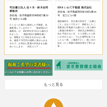
司法書士法人 佐々木・鈴木合同
ERA いわて不動産 株式会社
事務所
所在地：岩手県盛岡市材木町2番26
所在地：岩手県盛岡市神明町7番25
号 近三ビル1階
号 桜井ビル2階
相続物件や、空き家の売却で 『お困り
ごと』はないですか？ 相続をしたご
亡くなった親から相続した不動産、名
実家及び不動産でお困りの ご本人様や
義変更していますか？ 「相続登記の
ご親族の皆様方へ 現在又は将来的に
義務化」が、2024年4月1日から施行さ
住む予定がない方、どう活用したら良
れました。 ・相続登記の義務化後に
いか分からない。そんな疑問がありま
は、期限までに手続きを行わない場
したら一度、ご連絡下さい。思い出の
合、最高で10万円の過料に処せられま
詰まったご実家の有効活用を丁寧にお
すので、お早めに変更の手続きをお勧
客 ...
めいたします。 対応エリア ...
もっと見る