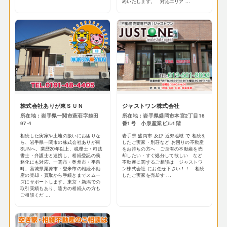
めいたします。 対応エリア ...
株式会社ありが東ＳＵＮ
ジャストワン株式会社
所在地：岩手県一関市萩荘字袋田
所在地：岩手県盛岡市本宮2丁目16
97-4
番1号 小泉産業ビル1階
相続した実家や土地の扱いにお困りな
岩手県 盛岡市 及び 近郊地域 で 相続を
ら、岩手県一関市の株式会社ありが東
したご実家・別荘など お困りの不動産
SUNへ。業歴20年以上、税理士・司法
をお持ちの方へ ご所有の不動産を売
書士・弁護士と連携し、相続登記の義
却したい・すぐ処分して欲しい など
務化にも対応。一関市・奥州市・平泉
不動産に関するご相談は ジャストワ
町、宮城県栗原市・登米市の相続不動
ン株式会社 にお任せ下さい！！ 相続
産の売却・買取から手続きまでスムー
したご実家を売却す ...
ズにサポートします。東京・新潟での
取引実績もあり、遠方の相続人の方も
ご相談くだ ...