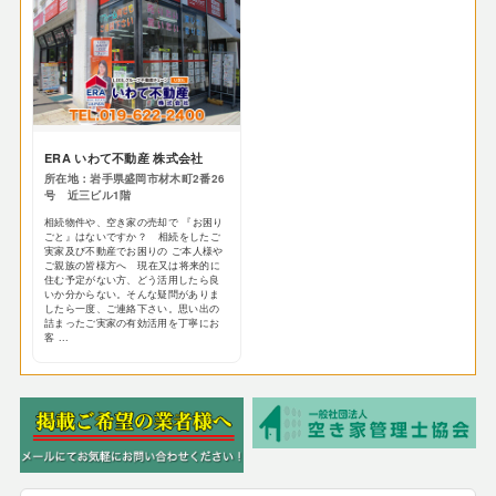
ERA いわて不動産 株式会社
所在地：岩手県盛岡市材木町2番26
号 近三ビル1階
相続物件や、空き家の売却で 『お困り
ごと』はないですか？ 相続をしたご
実家及び不動産でお困りの ご本人様や
ご親族の皆様方へ 現在又は将来的に
住む予定がない方、どう活用したら良
いか分からない。そんな疑問がありま
したら一度、ご連絡下さい。思い出の
詰まったご実家の有効活用を丁寧にお
客 ...