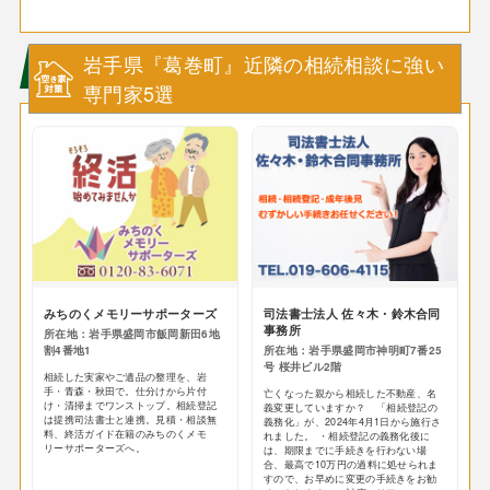
岩手県『葛巻町』近隣の相続相談に強い
専門家5選
みちのくメモリーサポーターズ
司法書士法人 佐々木・鈴木合同
事務所
所在地：岩手県盛岡市飯岡新田6地
割4番地1
所在地：岩手県盛岡市神明町7番25
号 桜井ビル2階
相続した実家やご遺品の整理を、岩
手・青森・秋田で。仕分けから片付
亡くなった親から相続した不動産、名
け・清掃までワンストップ。相続登記
義変更していますか？ 「相続登記の
は提携司法書士と連携。見積・相談無
義務化」が、2024年4月1日から施行さ
料、終活ガイド在籍のみちのくメモ
れました。 ・相続登記の義務化後に
リーサポーターズへ。
は、期限までに手続きを行わない場
合、最高で10万円の過料に処せられま
すので、お早めに変更の手続きをお勧