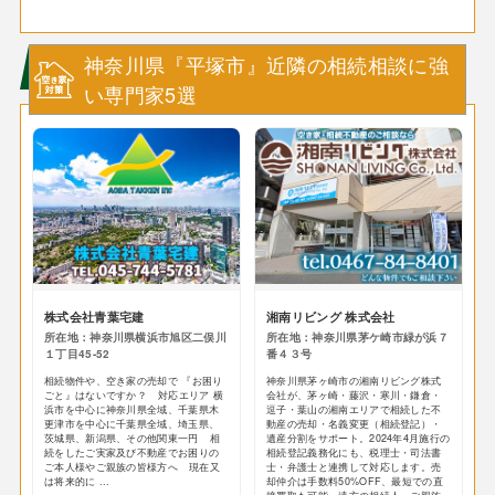
神奈川県『平塚市』近隣の相続相談に強
い専門家5選
株式会社青葉宅建
湘南リビング 株式会社
所在地：神奈川県横浜市旭区二俣川
所在地：神奈川県茅ケ崎市緑が浜７
１丁目45-52
番４３号
相続物件や、空き家の売却で 『お困り
神奈川県茅ヶ崎市の湘南リビング株式
ごと』はないですか？ 対応エリア 横
会社が、茅ヶ崎・藤沢・寒川・鎌倉・
浜市を中心に神奈川県全域、千葉県木
逗子・葉山の湘南エリアで相続した不
更津市を中心に千葉県全域、埼玉県、
動産の売却・名義変更（相続登記）・
茨城県、新潟県、その他関東一円 相
遺産分割をサポート。2024年4月施行の
続をしたご実家及び不動産でお困りの
相続登記義務化にも、税理士・司法書
ご本人様やご親族の皆様方へ 現在又
士・弁護士と連携して対応します。売
は将来的に ...
却仲介は手数料50%OFF、最短での直