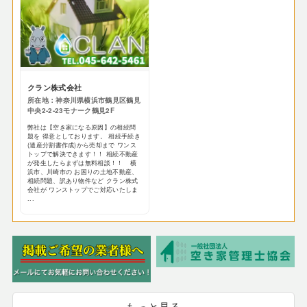
クラン株式会社
所在地：神奈川県横浜市鶴見区鶴見
中央2-2-23モナーク鶴見2F
弊社は【空き家になる原因】の相続問
題を 得意としております。 相続手続き
(遺産分割書作成)から売却まで ワンス
トップで解決できます！！ 相続不動産
が発生したらまずは無料相談！！ 横
浜市、川崎市の お困りの土地不動産、
相続問題、訳あり物件など クラン株式
会社が ワンストップでご対応いたしま
...
もっと見る