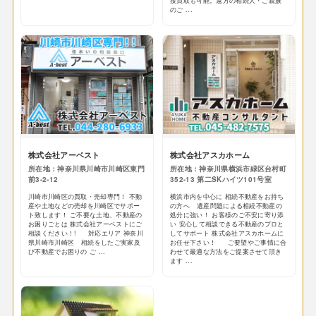
接買取も可能。遠方の相続人・ご親族
のご ...
株式会社アーベスト
株式会社アスカホーム
所在地：神奈川県川崎市川崎区東門
所在地：神奈川県横浜市緑区台村町
前3-2-12
352-13 第二SKハイツ101号室
川崎市川崎区の買取・売却専門！ 不動
横浜市内を中心に 相続不動産をお持ち
産や土地などの売却を川崎区でサポー
の方へ 遺産問題による相続不動産の
ト致します！ ご不要な土地、不動産の
処分に強い！ お客様のご不安に寄り添
お困りごとは 株式会社アーベストにご
い 安心して相談できる不動産のプロと
相談ください！! 対応エリア 神奈川
してサポート 株式会社アスカホームに
県川崎市川崎区 相続をしたご実家及
お任せ下さい！ ご要望やご事情に合
び不動産でお困りの ご ...
わせて最適な方法をご提案させて頂き
ます ...