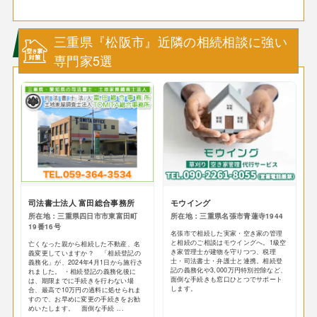
三重県『松阪市』近隣の相続相談に強い
専門家5選
司法書士法人 富田総合事務所
モウイング
所在地：三重県四日市市東富田町
所在地：三重県名張市青蓮寺1944
19番16号
名張市で相続した実家・空き家の管理
と相続のご相談はモウイングへ。1級空
亡くなった親から相続した不動産、名
き家管理士が建物を守りつつ、税理
義変更していますか？ 「相続登記の
士・司法書士・弁護士と連携。相続登
義務化」が、2024年4月1日から施行さ
記の義務化や3,000万円特別控除など、
れました。 ・相続登記の義務化後に
面倒な手続きも窓口ひとつでサポート
は、期限までに手続きを行わない場
します。
合、最高で10万円の過料に処せられま
すので、お早めに変更の手続きをお勧
めいたします。 面倒な手続 ...