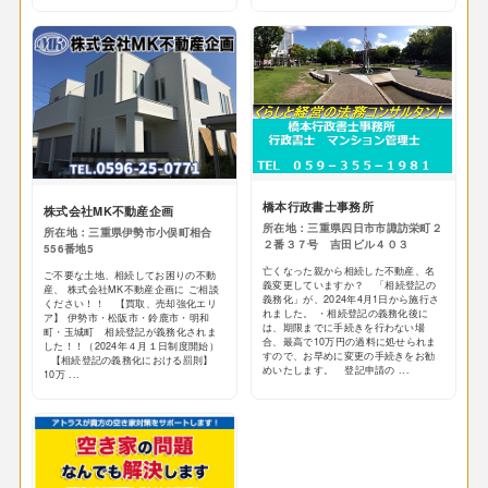
橋本行政書士事務所
株式会社MK不動産企画
所在地：三重県四日市市諏訪栄町２
所在地：三重県伊勢市小俣町相合
２番３７号 吉田ビル４０３
556番地5
亡くなった親から相続した不動産、名
ご不要な土地、相続してお困りの不動
義変更していますか？ 「相続登記の
産、 株式会社MK不動産企画に ご相談
義務化」が、2024年4月1日から施行さ
ください！！ 【買取、売却強化エリ
れました。 ・相続登記の義務化後に
ア】 伊勢市・松阪市・鈴鹿市・明和
は、期限までに手続きを行わない場
町・玉城町 相続登記が義務化されま
合、最高で10万円の過料に処せられま
した！！（2024年４月１日制度開始）
すので、お早めに変更の手続きをお勧
【相続登記の義務化における罰則】
めいたします。 登記申請の ...
10万 ...