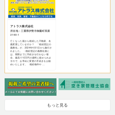
アトラス株式会社
所在地：三重県伊勢市御薗町長屋
2160-1
亡くなった親から相続した不動産、名
義変更していますか？ 「相続登記の
義務化」が、2024年4月1日から施行さ
れました。 ・相続登記の義務化後に
は、期限までに手続きを行わない場
合、最高で10万円の過料に処せられま
すので、お早めに変更の手続きをお勧
めいたします。 相続物件や ...
もっと見る