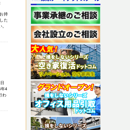
央
をお持
した
い。
1日
年4
行わ