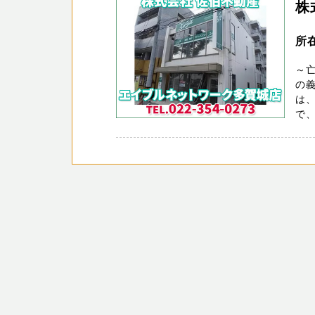
株
所
～
の義
は
で、