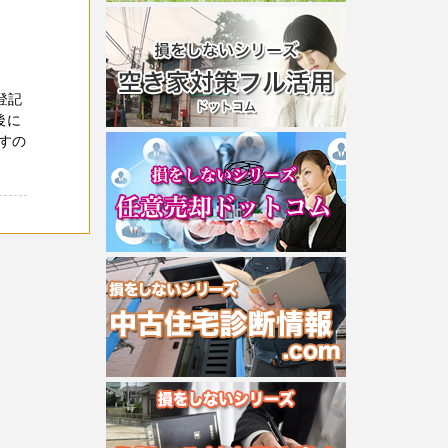
登記
後に
すの