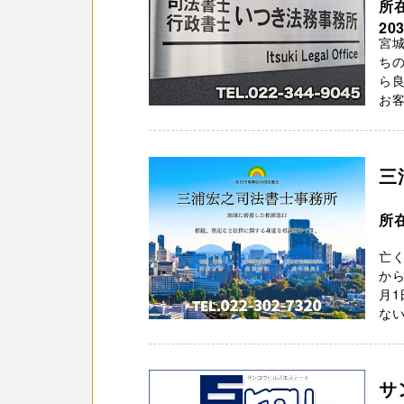
所
20
宮城
ち
ら
お客
三
所
亡く
から
月1
ない
サ