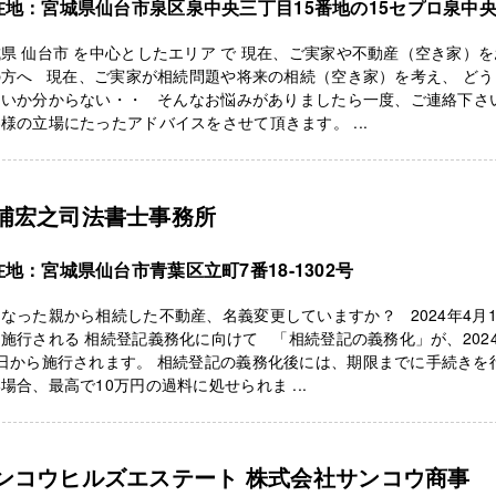
在地：宮城県仙台市泉区泉中央三丁目15番地の15セプロ泉中
3
県 仙台市 を中心としたエリア で 現在、ご実家や不動産（空き家）
の方へ 現在、ご実家が相続問題や将来の相続（空き家）を考え、 どう
良いか分からない・・ そんなお悩みがありましたら一度、ご連絡下さ
様の立場にたったアドバイスをさせて頂きます。 ...
浦宏之司法書士事務所
在地：宮城県仙台市青葉区立町7番18-1302号
なった親から相続した不動産、名義変更していますか？ 2024年4月
施行される 相続登記義務化に向けて 「相続登記の義務化」が、2024
日から施行されます。 相続登記の義務化後には、期限までに手続きを
場合、最高で10万円の過料に処せられま ...
ンコウヒルズエステート 株式会社サンコウ商事