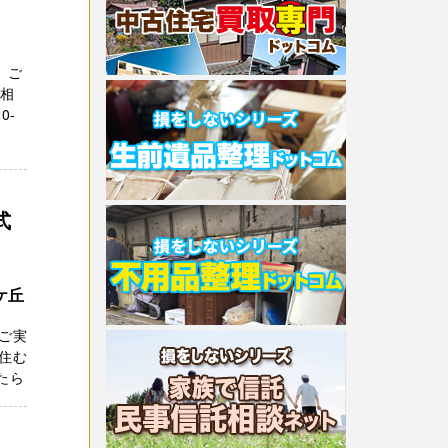
 ご
ご相
0-
式
ケ丘
ご実
住む
たら