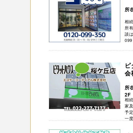
所
相
所
談は
099 
ピ
会
所
2F
相
家
予
一度