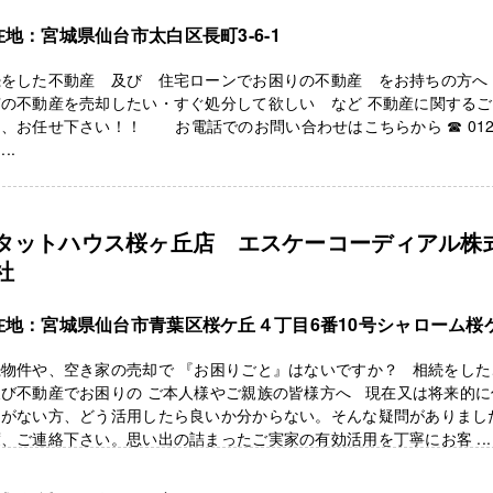
在地：宮城県仙台市太白区長町3-6-1
続をした不動産 及び 住宅ローンでお困りの不動産 をお持ちの方へ
有の不動産を売却したい・すぐ処分して欲しい など 不動産に関する
、お任せ下さい！！ お電話でのお問い合わせはこちらから ☎ 012
...
タットハウス桜ヶ丘店 エスケーコーディアル株
社
在地：宮城県仙台市青葉区桜ケ丘４丁目6番10号シャローム桜
続物件や、空き家の売却で 『お困りごと』はないですか？ 相続をした
及び不動産でお困りの ご本人様やご親族の皆様方へ 現在又は将来的に
定がない方、どう活用したら良いか分からない。そんな疑問がありまし
、ご連絡下さい。思い出の詰まったご実家の有効活用を丁寧にお客 ...