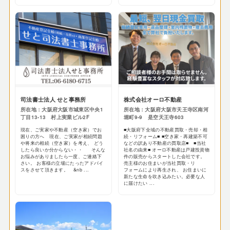
司法書士法人 せと事務所
株式会社オーロ不動産
所在地：大阪府大阪市城東区中央1
所在地：大阪府大阪市天王寺区南河
丁目13-13 村上実業ビル2F
堀町9-9 是空天王寺603
現在、ご実家や不動産（空き家）でお
■大阪府下全域の不動産買取・売却・相
困りの方へ 現在、ご実家が相続問題
続・リフォーム■ ■空き家・再建築不可
や将来の相続（空き家）を考え、 どう
などの訳あり不動産の買取店■ ■当社
したら良いか分からない・・ そんな
社名の由来■ オーロ不動産は戸建投資物
お悩みがありましたら一度、ご連絡下
件の販売からスタートした会社です。
さい。 お客様の立場にたったアドバイ
売主様のお住まいが当社買取・リ
スをさせて頂きます。 &nb ...
フォームにより再生され、 お住まいに
新たな生命を吹き込みたい。必要な人
に届けたい ...