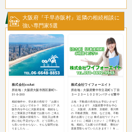
大阪府『千早赤阪村』近隣の相続相談に
強い専門家5選
株式会社coAst
株式会社ワイフォーエイト
所在地：大阪府大阪市西区新町1-
所在地：大阪府豊中市立花町１丁目
31-3-203
３ー２３ー１０２サンパティゼ豊中
相続物件や、空き家の売却で 『お困り
土地・不動産の売却をお手伝いさせて
ごと』はないですか？ 対応エリア 大
いただきます!! 大阪府豊中市を中心
阪市内を中心に大阪府全域 相続をし
に、 大阪府、兵庫県、京都府、香川県
たご実家及び不動産でお困りの ご本人
の 不動産買取、売却、など土地、不動
様やご親族の皆様方へ 現在又は将来
産のお困りごとは 株式会社ワイフォー
的に住む予定がない方、どう活用した
エイトに ご相談ください！ ご不要な土
ら良いか分からない。そんな疑問があ
地、相続してお困りの不動産、 弊社が
りましたら ...
直接買取らせていただきます！！ & ...