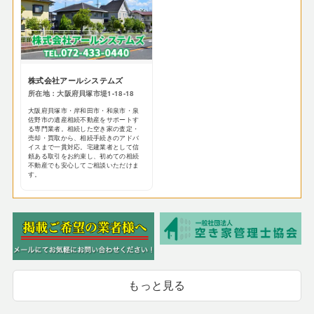
株式会社アールシステムズ
所在地：大阪府貝塚市堤1-18-18
大阪府貝塚市・岸和田市・和泉市・泉
佐野市の遺産相続不動産をサポートす
る専門業者。相続した空き家の査定・
売却・買取から、相続手続きのアドバ
イスまで一貫対応。宅建業者として信
頼ある取引をお約束し、初めての相続
不動産でも安心してご相談いただけま
す。
もっと見る