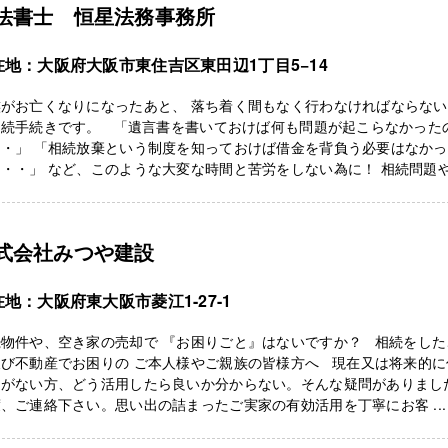
法書士 恒星法務事務所
在地：大阪府大阪市東住吉区東田辺1丁目5−14
族がお亡くなりになったあと、 落ち着く間もなく行わなければならな
相続手続きです。 「遺言書を書いておけば何も問題が起こらなかった
・・」 「相続放棄という制度を知っておけば借金を背負う必要はなか
・・」 など、このような大変な時間と苦労をしない為に！ 相続問題や .
式会社みつや建設
地：大阪府東大阪市菱江1-27-1
続物件や、空き家の売却で 『お困りごと』はないですか？ 相続をした
及び不動産でお困りの ご本人様やご親族の皆様方へ 現在又は将来的に
定がない方、どう活用したら良いか分からない。そんな疑問がありまし
、ご連絡下さい。思い出の詰まったご実家の有効活用を丁寧にお客 ...