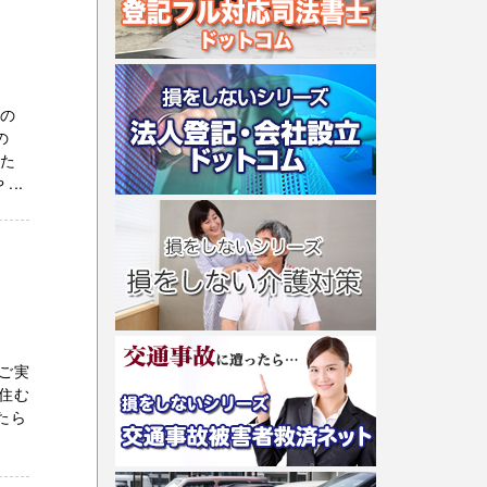
いの
の
った
..
ご実
住む
たら