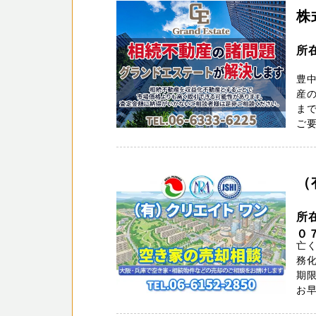
株
所
豊
産
ま
ご要
（
所
０
亡
務化
期
お早