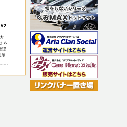
V2
の方
えを
管理
売却