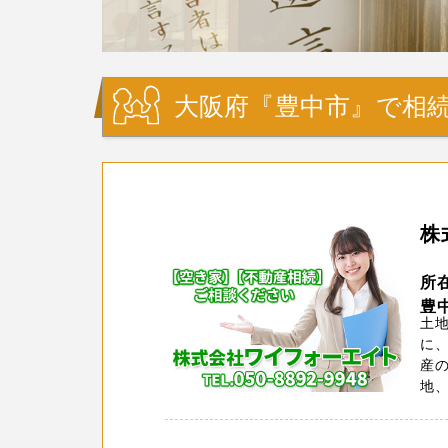
大阪府『豊中市』で相続
株
所
豊
土地
に、
産の
地、