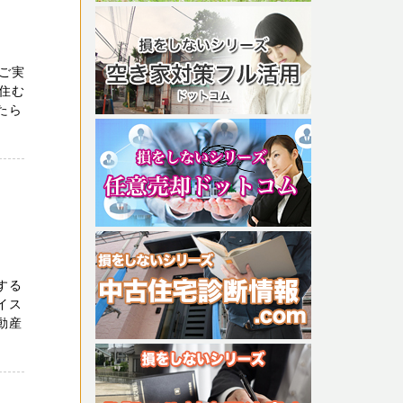
ご実
住む
たら
する
イス
動産