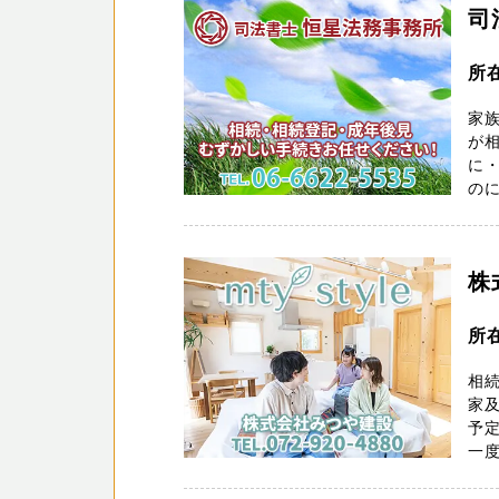
司
所
家
が
に
のに
株
所在
相
家
予
一度