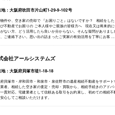
地：大阪府吹田市片山町1-29-9-102号
続物件や、空き家の売却で 『お困りごと』はないですか？ 相続をした
及び不動産でお困りの ご本人様やご親族の皆様方へ 現在又は将来的に
定がない方、どう活用したら良いか分からない。そんな疑問がありまし
、ご連絡下さい。思い出の詰まったご実家の有効活用を丁寧にお客 ...
式会社アールシステムズ
地：大阪府貝塚市堤1-18-18
阪府貝塚市・岸和田市・和泉市・泉佐野市の遺産相続不動産をサポート
門業者。相続した空き家の査定・売却・買取から、相続手続きのアドバ
で一貫対応。宅建業者として信頼ある取引をお約束し、初めての相続不
も安心してご相談いただけます。