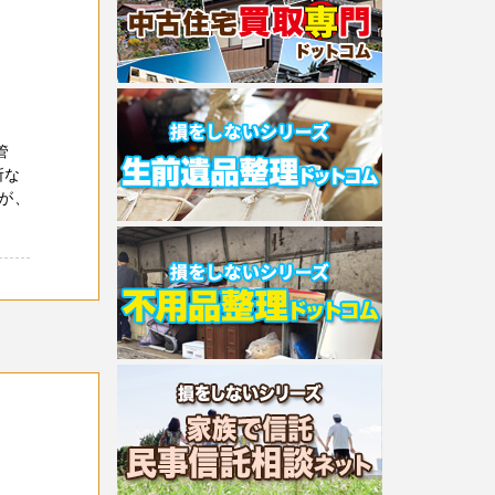
管
所な
が、