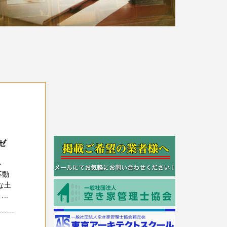
ゼ
心
不動
な土
..