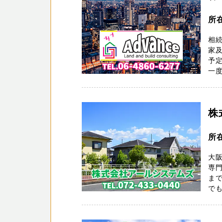
所在
相
家
予
一度
株
所在
大
専
ま
で