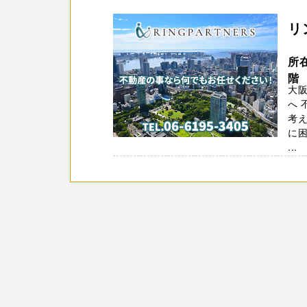
リ
所在
階
大
へ
考え
に困
...