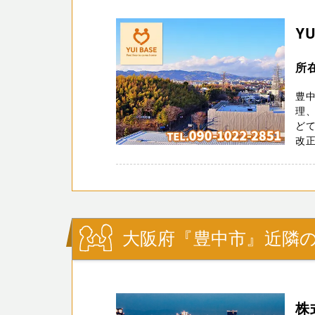
YU
所
豊
理、
ど
改正
大阪府『豊中市』近隣の
株