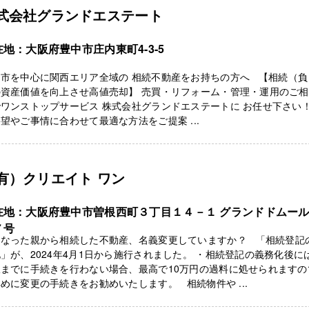
式会社グランドエステート
在地：大阪府豊中市庄内東町4-3-5
中市を中心に関西エリア全域の 相続不動産をお持ちの方へ 【相続（負
の資産価値を向上させ高値売却】 売買・リフォーム・管理・運用のご
でワンストップサービス 株式会社グランドエステートに お任せ下さ
望やご事情に合わせて最適な方法をご提案 ...
有）クリエイト ワン
在地：大阪府豊中市曽根西町３丁目１４－１ グランドドムー
７号
くなった親から相続した不動産、名義変更していますか？ 「相続登記
」が、2024年4月1日から施行されました。 ・相続登記の義務化後に
限までに手続きを行わない場合、最高で10万円の過料に処せられますの
めに変更の手続きをお勧めいたします。 相続物件や ...