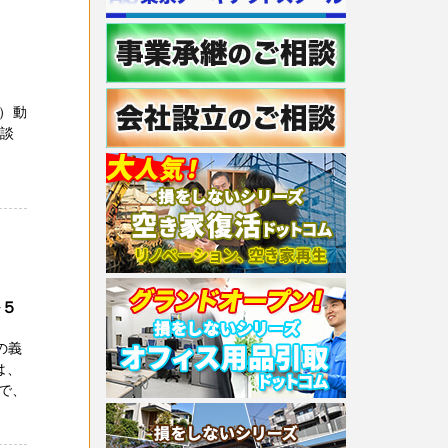
）動
相談
い！
ル５
の義
は、
で、