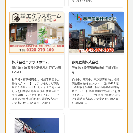
行っております。 ...
株式会社エクラスホーム
春田産業株式会社
所在地：埼玉県北葛飾郡杉戸町内田
所在地：埼玉県飯能市山手町1番2
2-6-14
号
杉戸町・宮代町周辺に 相続不動産をお
飯能市、日高市、東京都青梅市に 相続
持ちの方へ 【エリアに特化した不動
不動産をお持ちの方へ 【創業40年以
産売却のサポート】 たくさんのありが
上の経験と実績】 相続不動産の売却を
とうを目指す不動産家さん 株式会社エ
徹底サポート 春田産業株式会社に お任
クラスホームに お任せ下さい！ ご
せ下さい！ ご要望やご事情に合わ
要望やご事情に合わせて最適な方法を
せて最適な方法をご提案させて頂きま
ご提案させて頂きます 相続不 ...
す &nbsp ...