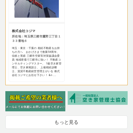
株式会社コジマ
所在地：埼玉県三郷市鷹野三丁目１
３３番地６
埼玉・東京・千葉の 相続不動産をお持
ちの方へ おかげさまで創業54周年、
信頼と実績 三郷市空家等対策協議会委
員 地域密着で三郷市に強い！ 不動産コ
ンサルティングマスター、 1級空き家管
理士、空き家相談士、 上級相続診断
士、賃貸不動産経営管理士がいる 株式
会社コジマにお任せ下さい！ &n ...
もっと見る