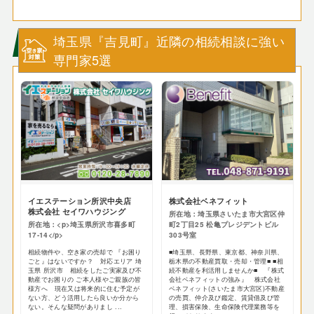
埼玉県『吉見町』近隣の相続相談に強い
専門家5選
イエステーション所沢中央店
株式会社ベネフィット
株式会社 セイワハウジング
所在地：埼玉県さいたま市大宮区仲
所在地：<p>埼玉県所沢市喜多町
町2丁目25 松亀プレジデントビル
17-14</p>
303号室
相続物件や、空き家の売却で 『お困り
■埼玉県、長野県、東京都、神奈川県、
ごと』はないですか？ 対応エリア 埼
栃木県の不動産買取・売却・管理■ ■相
玉県 所沢市 相続をしたご実家及び不
続不動産を利活用しませんか■ 『株式
動産でお困りの ご本人様やご親族の皆
会社ベネフィットの強み』 株式会社
様方へ 現在又は将来的に住む予定が
ベネフィット(さいたま市大宮区)不動産
ない方、どう活用したら良いか分から
の売買、仲介及び鑑定、賃貸借及び管
ない。そんな疑問がありまし ...
理、損害保険、生命保険代理業務等を