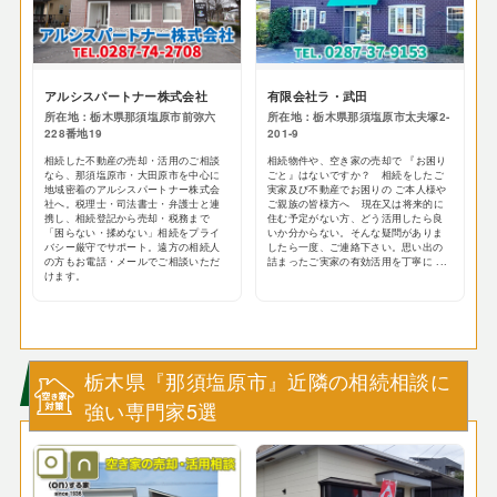
アルシスパートナー株式会社
有限会社ラ・武田
所在地：栃木県那須塩原市前弥六
所在地：栃木県那須塩原市太夫塚2-
228番地19
201-9
相続した不動産の売却・活用のご相談
相続物件や、空き家の売却で 『お困り
なら、那須塩原市・大田原市を中心に
ごと』はないですか？ 相続をしたご
地域密着のアルシスパートナー株式会
実家及び不動産でお困りの ご本人様や
社へ。税理士・司法書士・弁護士と連
ご親族の皆様方へ 現在又は将来的に
携し、相続登記から売却・税務まで
住む予定がない方、どう活用したら良
「困らない・揉めない」相続をプライ
いか分からない。そんな疑問がありま
バシー厳守でサポート。遠方の相続人
したら一度、ご連絡下さい。思い出の
の方もお電話・メールでご相談いただ
詰まったご実家の有効活用を丁寧に ...
けます。
栃木県『那須塩原市』近隣の相続相談に
強い専門家5選