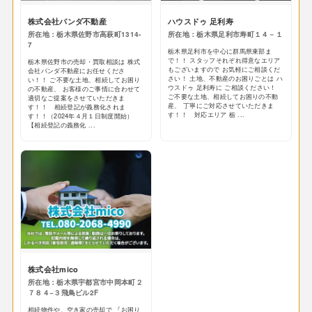
株式会社パンダ不動産
ハウスドゥ 足利寿
所在地：栃木県佐野市高萩町1314-
所在地：栃木県足利市寿町１４－１
7
栃木県足利市を中心に群馬県東部ま
で！！ スタッフそれぞれ得意なエリア
栃木県佐野市の売却・買取相談は 株式
もございますので お気軽にご相談くだ
会社パンダ不動産にお任せくださ
さい！ 土地、不動産のお困りごとは ハ
い！！ ご不要な土地、相続してお困り
ウスドゥ 足利寿に ご相談ください！
の不動産、 お客様のご事情に合わせて
ご不要な土地、相続してお困りの不動
適切なご提案をさせていただきま
産、 丁寧にご対応させていただきま
す！！ 相続登記が義務化されま
す！！ 対応エリア 栃 ...
す！！（2024年４月１日制度開始）
【相続登記の義務化 ...
株式会社mico
所在地：栃木県宇都宮市中岡本町２
７８４−３飛鳥ビル2F
相続物件や、空き家の売却で 『お困り