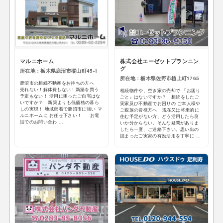
マルニホーム
株式会社エーゼットプランニン
グ
所在地：栃木県鹿沼市樅山町45-1
所在地：栃木県佐野市植上町1765
鹿沼市の相続不動産をお持ちの方へ
売れない！解体費もない！新築を買う
相続物件や、空き家の売却で 『お困り
予定もない！ 活用に困ったご自宅はな
ごと』はないですか？ 相続をしたご
いですか？ 新築よりも低価格の暮ら
実家及び不動産でお困りの ご本人様や
しの実現！ 地域密着で鹿沼市に強い マ
ご親族の皆様方へ 現在又は将来的に
ルニホームに お任せ下さい！ お電
住む予定がない方、どう活用したら良
話でのお問い合わ ...
いか分からない。そんな疑問がありま
したら一度、ご連絡下さい。思い出の
詰まったご実家の有効活用を丁寧に ...