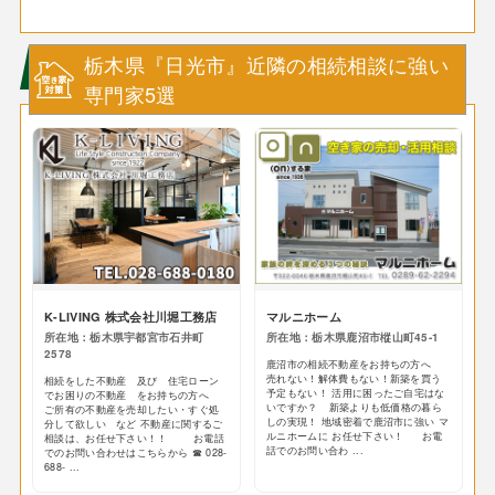
栃木県『日光市』近隣の相続相談に強い
専門家5選
K-LIVING 株式会社川堀工務店
マルニホーム
所在地：栃木県宇都宮市石井町
所在地：栃木県鹿沼市樅山町45-1
2578
鹿沼市の相続不動産をお持ちの方へ
売れない！解体費もない！新築を買う
相続をした不動産 及び 住宅ローン
予定もない！ 活用に困ったご自宅はな
でお困りの不動産 をお持ちの方へ
いですか？ 新築よりも低価格の暮ら
ご所有の不動産を売却したい・すぐ処
しの実現！ 地域密着で鹿沼市に強い マ
分して欲しい など 不動産に関するご
ルニホームに お任せ下さい！ お電
相談は、お任せ下さい！！ お電話
話でのお問い合わ ...
でのお問い合わせはこちらから ☎ 028-
688- ...