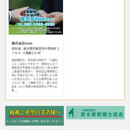
株式会社mico
所在地：栃木県宇都宮市中岡本町２
７８４−３飛鳥ビル2F
相続物件や、空き家の売却で 『お困り
ごと』はないですか？ 相続をしたご
実家及び不動産でお困りの ご本人様や
ご親族の皆様方へ 現在又は将来的に
住む予定がない方、どう活用したら良
いか分からない。そんな疑問がありま
したら一度、ご連絡下さい。思い出の
詰まったご実家の有効活用を丁寧にお
客 ...