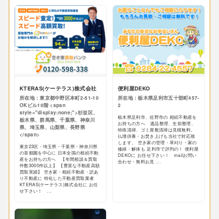
KTERAS(ケーテラス)株式会社
便利屋DEKO
所在地：東京都中野区本町2-51-10
所在地：栃木県足利市五十部町457-
OKビル10階 <span
2
style="display:none;">杉並区、
栃木県足利市、佐野市の 相続不動産を
栃木県、群馬県、千葉県、神奈川
お持ちの方へ 遺品整理、生前整理、
県、埼玉県、山梨県、長野県
特殊清掃、ゴミ屋敷清掃は見積無料。
</span>
仏壇供養・お焚き上げも当社で対応致
します。 空き家の管理・草刈り・家の
東京23区・埼玉県・千葉県・神奈川県
修繕・解体も 足利市で評判の！ 便利屋
の首都圏を中心に 日本全国の相続不動
DEKOに お任せ下さい！ mailお問い
産をお持ちの方へ 【年間相談＆買取
合わせ・無料お見 ...
件数3000件以上】 【豊富な不動産高額
買取実績】 空き家・相続不動産・訳あ
り不動産に 特化した不動産買取業者
KTERAS(ケーテラス)株式会社に お任
せ下さい！ ...