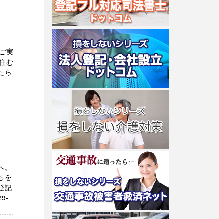
ご実
住む
たら
へ。
ちを
登記
9-