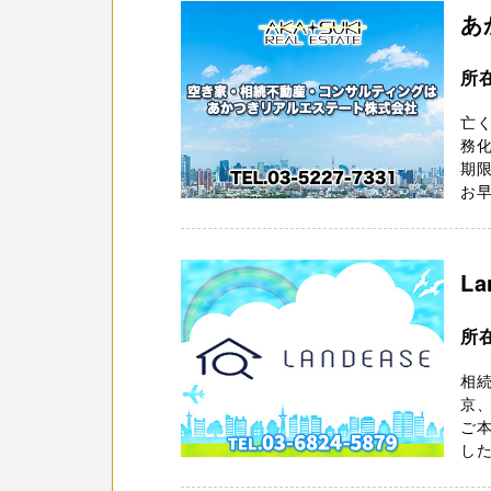
あ
所
亡
務化
期
お早
L
所
相続
京
ご
した