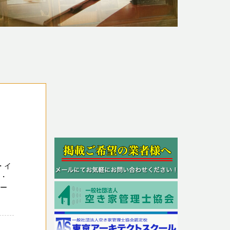
・イ
ー・
ペー