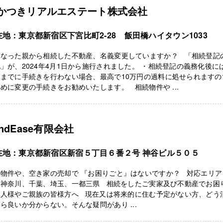
かつきリアルエステート株式会社
在地：東京都新宿区下宮比町2-28 飯田橋ハイタウン1033
くなった親から相続した不動産、名義変更していますか？ 「相続登記
」が、2024年4月1日から施行されました。 ・相続登記の義務化後に
限までに手続きを行わない場合、最高で10万円の過料に処せられますの
めに変更の手続きをお勧めいたします。 相続物件や ...
andEase有限会社
在地：東京都新宿区新宿５丁目６番２号 神谷ビル５０５
物件や、空き家の売却で 『お困りごと』はないですか？ 対応エリア
、神奈川、千葉、埼玉、一都三県 相続をしたご実家及び不動産でお困
本人様やご親族の皆様方へ 現在又は将来的に住む予定がない方、どう
ら良いか分からない。そんな疑問があり ...