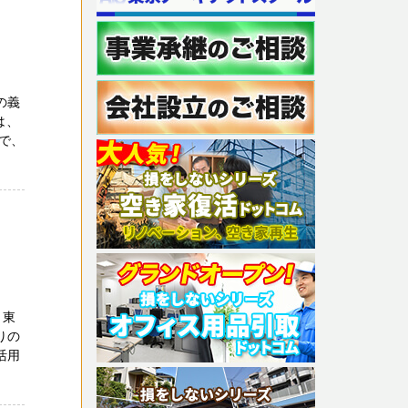
の義
は、
で、
 東
りの
活用