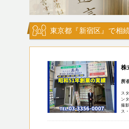
東京都『新宿区』で相続
株
所
ス
ン
撮
ス・