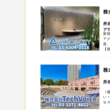
株
所
ア
新宿
ア
産
【買
株
所
《遺
い！
せ ma