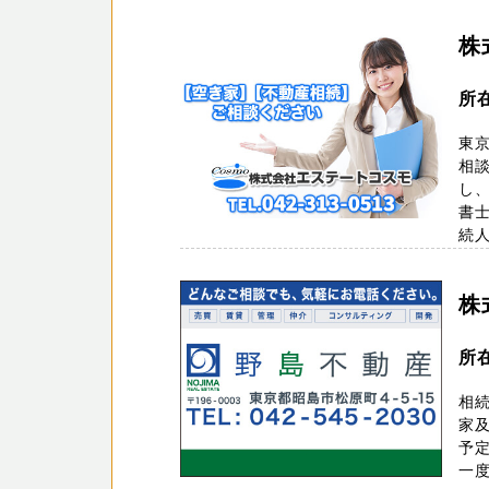
株
所
東
相
し
書
続人
株
所
相
家
予
一度