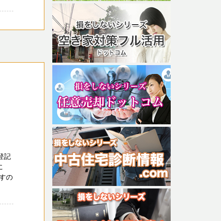
登記
に
すの