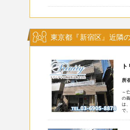
東京都『新宿区』近隣の
ト
所
～
の義
は
で、