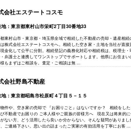
式会社エステートコスモ
在地：東京都東村山市栄町2丁目30番地33
京都東村山市・東京都・埼玉県全域で相続した不動産の売却・遺産相続
談は株式会社エステートコスモへ。相続した空き家・土地を当社が直接
、現金化して公平に分割。相続登記の義務化対応や相続税は、税理士・
士・弁護士と連携してワンストップでサポートします。他県にお住まい
様もまずはご相談を。査定・ご相談は無 ...
式会社野島不動産
在地：東京都昭島市松原町４丁目５－１５
続物件や、空き家の売却で 『お困りごと』はないですか？ 相続をした
及び不動産でお困りの ご本人様やご親族の皆様方へ 現在又は将来的に
定がない方、どう活用したら良いか分からない。そんな疑問がありまし
、ご連絡下さい。思い出の詰まったご実家の有効活用を丁寧にお客 ...