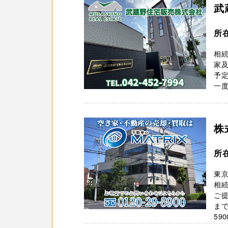
武
所
相
家
予
一度
株
所
東
相
ご
まで
590