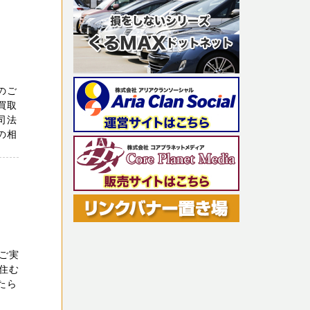
のご
買取
司法
の相
ご実
住む
たら