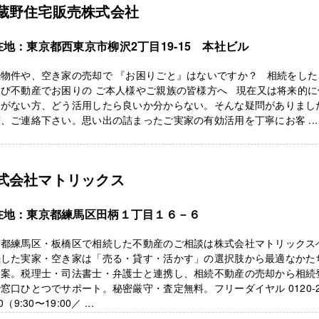
蔵野住宅販売株式会社
在地：東京都西東京市柳沢2丁目19-15 本社ビル
続物件や、空き家の売却で 『お困りごと』はないですか？ 相続をした
及び不動産でお困りの ご本人様やご親族の皆様方へ 現在又は将来的に
定がない方、どう活用したら良いか分からない。そんな疑問がありまし
、ご連絡下さい。思い出の詰まったご実家の有効活用を丁寧にお客 ...
式会社マトリックス
在地：東京都練馬区田柄１丁目１６－６
京都練馬区・板橋区で相続した不動産のご相談は株式会社マトリックス
続した実家・空き家は「売る・貸す・活かす」の選択肢から最適なかた
提案。税理士・司法書士・弁護士と連携し、相続不動産の売却から相続
窓口ひとつでサポート。秘密厳守・査定無料。フリーダイヤル 0120-2
0（9:30〜19:00／ ...