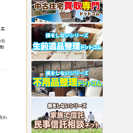
クエ
会社
不動
さ
い合わ