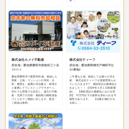
客 ...
株式会社カメイ不動産
株式会社ティーフ
所在地：愛知県豊明市前後町三ツ谷
所在地：愛知県岡崎市戸崎町字辻
1311-1
34番地2
愛知県豊明市で業歴50年超。相続した
ご不要な土地、相続してお困りの空き
実家・土地・マンションの売却・分
家、 株式会社ティーフが直接買取らせ
割・整理を、提携の司法書士・税理士
ていただきます!! 相続登記が義務化さ
と連携してワンストップでサポート。
れました！！（2024年４月１日制度開
仲介でも買取でも対応し、遠方の不動
始） 【相続登記の義務化における罰
産・兄弟での分割・相続税の納税資金
則】 10万円以下の過料を求められる可
づくりまでご相談に応じます。査定・
能性があります。 【法案が施行され
ご相談は無料。
る前に ...