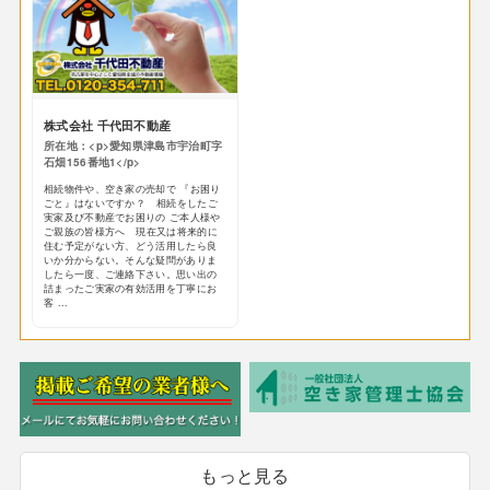
株式会社 千代田不動産
所在地：<p>愛知県津島市宇治町字
石畑156番地1</p>
相続物件や、空き家の売却で 『お困り
ごと』はないですか？ 相続をしたご
実家及び不動産でお困りの ご本人様や
ご親族の皆様方へ 現在又は将来的に
住む予定がない方、どう活用したら良
いか分からない。そんな疑問がありま
したら一度、ご連絡下さい。思い出の
詰まったご実家の有効活用を丁寧にお
客 ...
もっと見る