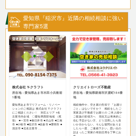
愛知県『稲沢市』近隣の相続相談に強い
専門家5選
株式会社 Y-クラフト
クリエイトローズ不動産
所在地：愛知県あま市木田小兵衛前
所在地：愛知県碧南市沢渡町154番
1番地
地
愛知県あま市でリフォーム・リノベー
相続物件や、空き家の売却で 『お困り
ションのご相談は 株式会社 Y-クラフト
ごと』はないですか？ 相続をしたご
にご相談ください！ 対応エリア ○名
実家及び不動産でお困りの ご本人様や
古屋市内全域 〇愛知県西部地域 （尾
ご親族の皆様方へ 現在又は将来的に
張） ■一宮市 ■春日井市 ■犬山市 ■江南
住む予定がない方、どう活用したら良
市 ■小牧市 ■稲沢市 ■岩倉市 ■豊明市 ■
いか分からない。そんな疑問がありま
清須市 ■北名古屋市 ...
したら一度、ご連絡下さい。思い出の
詰まったご実家の有効活用を丁寧にお