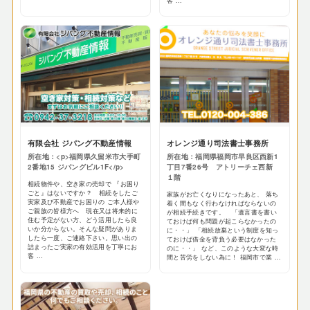
客 ...
有限会社 ジパング不動産情報
オレンジ通り司法書士事務所
所在地：<p>福岡県久留米市大手町
所在地：福岡県福岡市早良区西新1
2番地15 ジパングビル1F</p>
丁目7番26号 アトリーチェ西新
１階
相続物件や、空き家の売却で 『お困り
ごと』はないですか？ 相続をしたご
家族がお亡くなりになったあと、 落ち
実家及び不動産でお困りの ご本人様や
着く間もなく行わなければならないの
ご親族の皆様方へ 現在又は将来的に
が相続手続きです。 「遺言書を書い
住む予定がない方、どう活用したら良
ておけば何も問題が起こらなかったの
いか分からない。そんな疑問がありま
に・・」 「相続放棄という制度を知っ
したら一度、ご連絡下さい。思い出の
ておけば借金を背負う必要はなかった
詰まったご実家の有効活用を丁寧にお
のに・・」 など、このような大変な時
客 ...
間と苦労をしない為に！ 福岡市で業 ...