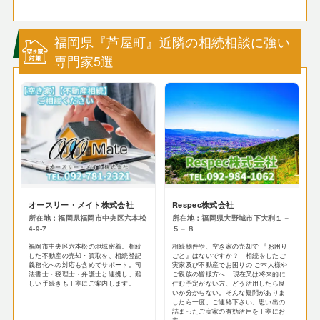
福岡県『芦屋町』近隣の相続相談に強い
専門家5選
オースリー・メイト株式会社
Respec株式会社
所在地：福岡県福岡市中央区六本松
所在地：福岡県大野城市下大利１－
4-9-7
５－８
福岡市中央区六本松の地域密着。相続
相続物件や、空き家の売却で 『お困り
した不動産の売却・買取を、相続登記
ごと』はないですか？ 相続をしたご
義務化への対応も含めてサポート。司
実家及び不動産でお困りの ご本人様や
法書士・税理士・弁護士と連携し、難
ご親族の皆様方へ 現在又は将来的に
しい手続きも丁寧にご案内します。
住む予定がない方、どう活用したら良
いか分からない。そんな疑問がありま
したら一度、ご連絡下さい。思い出の
詰まったご実家の有効活用を丁寧にお