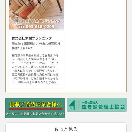
株式会社木樹プランニング
所在地：福岡県北九州市八幡西区楠
橋南1丁目22-2
福岡県の不動産を相続してお悩みの方
へ 相続したご実家や空き地につい
て、 「このままでいいのか」「売った
方がいいのか」迷っていませんか？
・遠方に住んでいて管理ができない ・
固定資産税や維持費の負担が気になる
・売却や活用、どれが最適かわからな
い ・相続手続きや税金のことが不安 ...
もっと見る