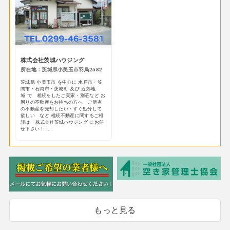
株式会社茨城ハウジング
所在地：茨城県小美玉市羽鳥2582
茨城県 小美玉市 を中心に 水戸市・笠
間市・石岡市・茨城町 及び 近郊地
域 で 相続をしたご実家・別荘など お
困りの不動産をお持ちの方へ ご所有
の不動産を売却したい・すぐ処分して
欲しい など 相続不動産に関するご相
談は 株式会社茨城ハウジング にお任
せ下さい！ ...
もっと見る