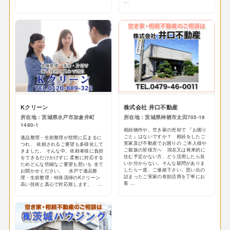
...
Kクリーン
株式会社 井口不動産
所在地：茨城県水戸市加倉井町
所在地：茨城県神栖市太田705-16
1480-1
相続物件や、空き家の売却で 『お困り
ごと』はないですか？ 相続をしたご
遺品整理・生前整理が世間に広まるに
実家及び不動産でお困りの ご本人様や
つれ、 依頼されるご要望も多様化して
ご親族の皆様方へ 現在又は将来的に
きました。 そんな中、依頼者様に負担
住む予定がない方、どう活用したら良
をできるだけかけずに 柔軟に対応する
いか分からない。そんな疑問がありま
ためどんな些細なご要望も想いも 全て
したら一度、ご連絡下さい。思い出の
お聞かせください。 水戸で遺品整
詰まったご実家の有効活用を丁寧にお
理・生前整理・特殊清掃のKクリーン
客 ...
高い技術と真心で対応致します。 ...