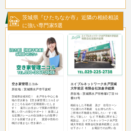
茨城県『ひたちなか市』近隣の相続相談
に強い専門家5選
空き家管理ニコル
エイブルネットワーク水戸茨城
大学前店 有限会社加倉井総業
所在地：茨城県水戸市千波町
所在地：茨城県水戸市袴塚3丁目10
茨城県全域対応！ 水戸市を中心に各
番32号
地の空き家を 【空き家管理ニコル】が
まごころを込めて定期巡回いたしま
相続をした不動産 及び 住宅ローン
す！ 遠方にお住まいで実家の管理が
でお困りの不動産 をお持ちの方へ
難しい方への安心サポート！ 放置によ
ご所有の不動産を売却したい・すぐ処
る近隣クレームや自治体からの指導リ
分して欲しい など 不動産に関するご
スクを回避できます。 賃貸や売却の
相談は、 エイブルネットワーク水戸茨
検討が進まない空き家の ...
城大学前店 有限会社加倉井総業に お任
せ下さい！！ お電話でのお問い合