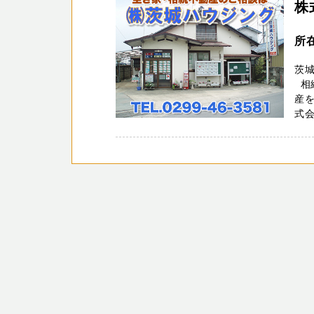
株
所
茨城
相
産
式会