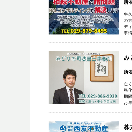
所在
牛久
の方
ディ
事情
み
所
亡
務化
期
お早
株