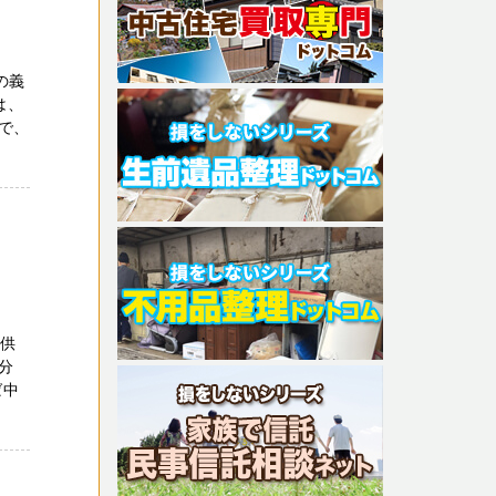
の義
は、
で、
提供
分
ば中