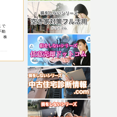
 で
不動
 株