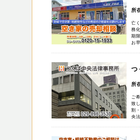
所
亡
務化
期
お早
つ
所
ご
致
割・
央法