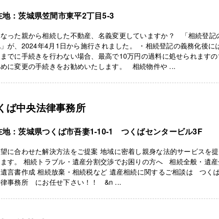
在地：茨城県笠間市東平2丁目5-3
くなった親から相続した不動産、名義変更していますか？ 「相続登記
」が、2024年4月1日から施行されました。 ・相続登記の義務化後に
限までに手続きを行わない場合、最高で10万円の過料に処せられますの
めに変更の手続きをお勧めいたします。 相続物件や ...
くば中央法律事務所
在地：茨城県つくば市吾妻1-10-1 つくばセンタービル3F
希望に合わせた解決方法をご提案 地域に密着し親身な法的サービスを
します。 相続トラブル・遺産分割交渉でお困りの方へ 相続全般・遺産
遺言書作成 相続放棄・相続税など 遺産相続に関するご相談は つく
律事務所 にお任せ下さい！！ &n ...