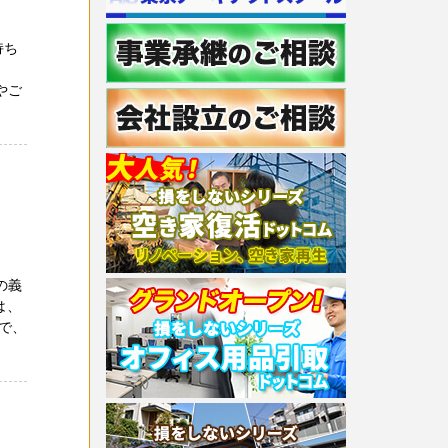
持ち
ー
やご
の義
は、
で、